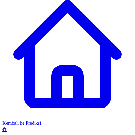
Kembali ke Prediksi
⚽