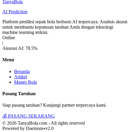
Tanya
Bola
AI Prediction
Platform prediksi sepak bola berbasis AI terpercaya. Analisis akurat
untuk membantu keputusan taruhan Anda dengan teknologi
machine learning terkini.
Online
|
Akurasi AI: 78.5%
Menu
Beranda
Artikel
Master Bola
Pasang Taruhan
Siap pasang taruhan? Kunjungi partner terpercaya kami.
💰 PASANG SEKARANG
© 2026 TanyaBola.com - All rights reserved
Powered by Daemons
•
v2.0