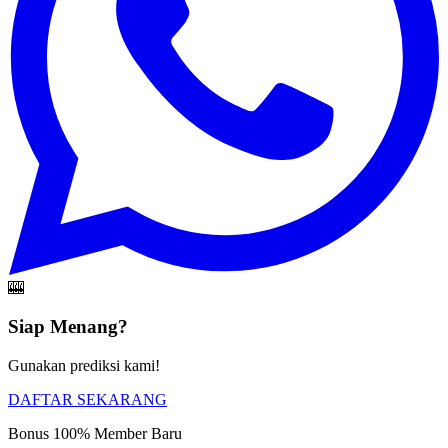
🎰
Siap Menang?
Gunakan prediksi kami!
DAFTAR SEKARANG
Bonus 100% Member Baru