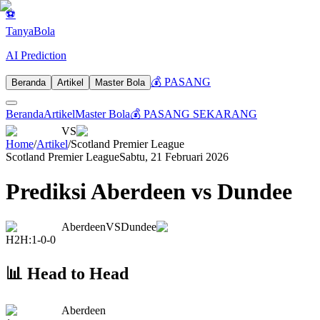
⚽
Tanya
Bola
AI Prediction
💰 PASANG
Beranda
Artikel
Master Bola
Beranda
Artikel
Master Bola
💰 PASANG SEKARANG
VS
Home
/
Artikel
/
Scotland Premier League
Scotland Premier League
Sabtu, 21 Februari 2026
Prediksi Aberdeen vs Dundee
Aberdeen
VS
Dundee
H2H:
1
-
0
-
0
📊
Head to Head
Aberdeen