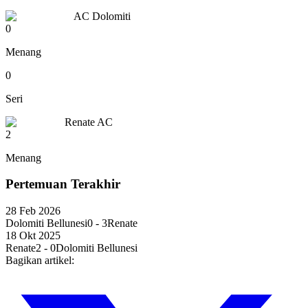
AC Dolomiti
0
Menang
0
Seri
Renate AC
2
Menang
Pertemuan Terakhir
28 Feb 2026
Dolomiti Bellunesi
0
-
3
Renate
18 Okt 2025
Renate
2
-
0
Dolomiti Bellunesi
Bagikan artikel: