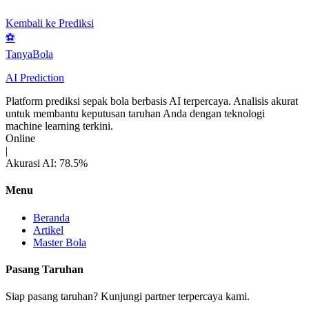
Kembali ke Prediksi
⚽
Tanya
Bola
AI Prediction
Platform prediksi sepak bola berbasis AI terpercaya. Analisis akurat
untuk membantu keputusan taruhan Anda dengan teknologi
machine learning terkini.
Online
|
Akurasi AI: 78.5%
Menu
Beranda
Artikel
Master Bola
Pasang Taruhan
Siap pasang taruhan? Kunjungi partner terpercaya kami.