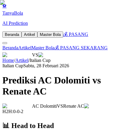
⚽
Tanya
Bola
AI Prediction
💰 PASANG
Beranda
Artikel
Master Bola
Beranda
Artikel
Master Bola
💰 PASANG SEKARANG
VS
Home
/
Artikel
/
Italian Cup
Italian Cup
Sabtu, 28 Februari 2026
Prediksi AC Dolomiti vs
Renate AC
AC Dolomiti
VS
Renate AC
H2H:
0
-
0
-
2
📊
Head to Head