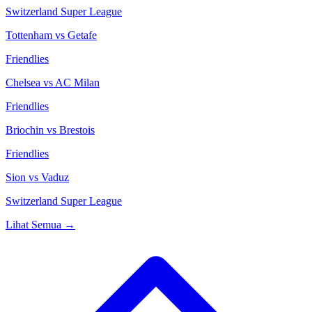
Switzerland Super League
Tottenham
vs
Getafe
Friendlies
Chelsea
vs
AC Milan
Friendlies
Briochin
vs
Brestois
Friendlies
Sion
vs
Vaduz
Switzerland Super League
Lihat Semua →