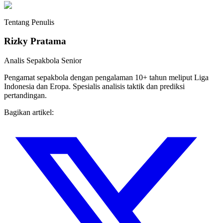
Tentang Penulis
Rizky Pratama
Analis Sepakbola Senior
Pengamat sepakbola dengan pengalaman 10+ tahun meliput Liga
Indonesia dan Eropa. Spesialis analisis taktik dan prediksi
pertandingan.
Bagikan artikel: