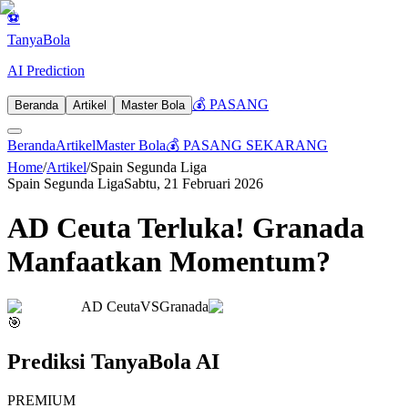
⚽
Tanya
Bola
AI Prediction
💰 PASANG
Beranda
Artikel
Master Bola
Beranda
Artikel
Master Bola
💰 PASANG SEKARANG
Home
/
Artikel
/
Spain Segunda Liga
Spain Segunda Liga
Sabtu, 21 Februari 2026
AD Ceuta Terluka! Granada
Manfaatkan Momentum?
AD Ceuta
VS
Granada
🎯
Prediksi TanyaBola AI
PREMIUM