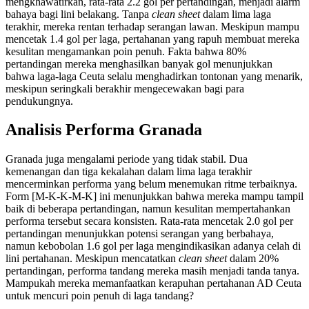
mengkhawatirkan, rata-rata 2.2 gol per pertandingan, menjadi alarm
bahaya bagi lini belakang. Tanpa
clean sheet
dalam lima laga
terakhir, mereka rentan terhadap serangan lawan. Meskipun mampu
mencetak 1.4 gol per laga, pertahanan yang rapuh membuat mereka
kesulitan mengamankan poin penuh. Fakta bahwa 80%
pertandingan mereka menghasilkan banyak gol menunjukkan
bahwa laga-laga Ceuta selalu menghadirkan tontonan yang menarik,
meskipun seringkali berakhir mengecewakan bagi para
pendukungnya.
Analisis Performa Granada
Granada juga mengalami periode yang tidak stabil. Dua
kemenangan dan tiga kekalahan dalam lima laga terakhir
mencerminkan performa yang belum menemukan ritme terbaiknya.
Form [M-K-K-M-K] ini menunjukkan bahwa mereka mampu tampil
baik di beberapa pertandingan, namun kesulitan mempertahankan
performa tersebut secara konsisten. Rata-rata mencetak 2.0 gol per
pertandingan menunjukkan potensi serangan yang berbahaya,
namun kebobolan 1.6 gol per laga mengindikasikan adanya celah di
lini pertahanan. Meskipun mencatatkan
clean sheet
dalam 20%
pertandingan, performa tandang mereka masih menjadi tanda tanya.
Mampukah mereka memanfaatkan kerapuhan pertahanan AD Ceuta
untuk mencuri poin penuh di laga tandang?