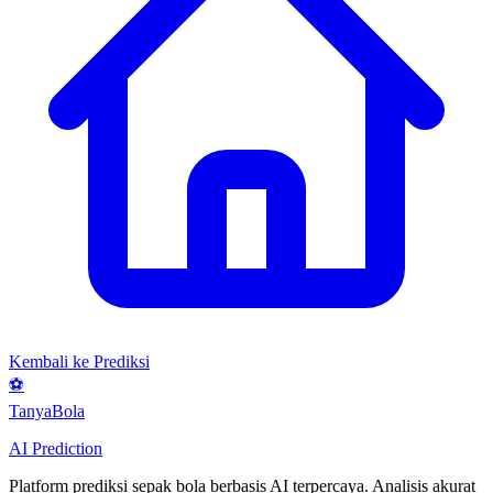
Kembali ke Prediksi
⚽
Tanya
Bola
AI Prediction
Platform prediksi sepak bola berbasis AI terpercaya. Analisis akurat