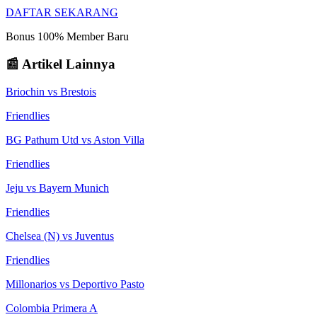
DAFTAR SEKARANG
Bonus 100% Member Baru
📰 Artikel Lainnya
Briochin
vs
Brestois
Friendlies
BG Pathum Utd
vs
Aston Villa
Friendlies
Jeju
vs
Bayern Munich
Friendlies
Chelsea (N)
vs
Juventus
Friendlies
Millonarios
vs
Deportivo Pasto
Colombia Primera A