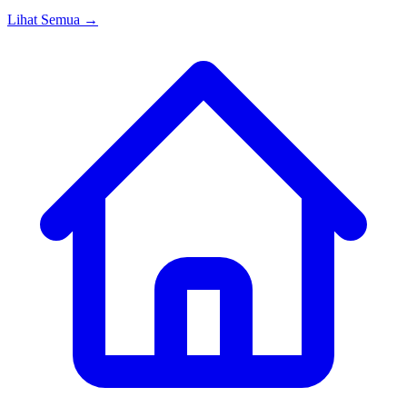
Lihat Semua →