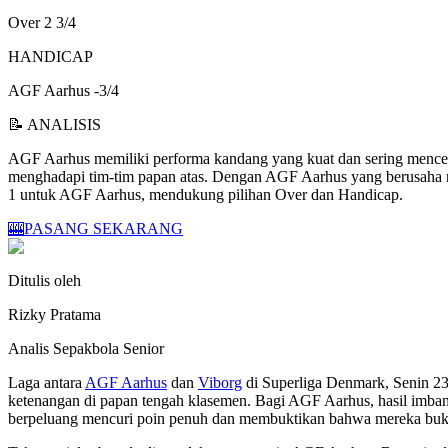
Over 2 3/4
HANDICAP
AGF Aarhus -3/4
📝 ANALISIS
AGF Aarhus memiliki performa kandang yang kuat dan sering mencetak
menghadapi tim-tim papan atas. Dengan AGF Aarhus yang berusaha m
1 untuk AGF Aarhus, mendukung pilihan Over dan Handicap.
🎰
PASANG SEKARANG
Ditulis oleh
Rizky Pratama
Analis Sepakbola Senior
Laga antara
AGF Aarhus
dan
Viborg
di Superliga Denmark, Senin 23 
ketenangan di papan tengah klasemen. Bagi AGF Aarhus, hasil imban
berpeluang mencuri poin penuh dan membuktikan bahwa mereka buka