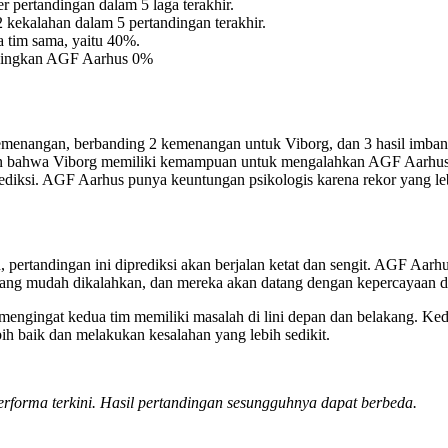
 pertandingan dalam 5 laga terakhir.
kekalahan dalam 5 pertandingan terakhir.
a tim sama, yaitu 40%.
andingkan AGF Aarhus 0%
enangan, berbanding 2 kemenangan untuk Viborg, dan 3 hasil imbang
n bahwa Viborg memiliki kemampuan untuk mengalahkan AGF Aarhus, m
 diprediksi. AGF Aarhus punya keuntungan psikologis karena rekor yang 
uan, pertandingan ini diprediksi akan berjalan ketat dan sengit. AGF 
g mudah dikalahkan, dan mereka akan datang dengan kepercayaan diri 
, mengingat kedua tim memiliki masalah di lini depan dan belakang.
h baik dan melakukan kesalahan yang lebih sedikit.
 performa terkini. Hasil pertandingan sesungguhnya dapat berbeda.