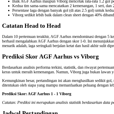
Baik AGF Aarhus maupun Viborg mencetak rata-rata 1.2 gol per
Kedua tim sama-sama mencatatkan 2 kemenangan, 1 seri, dan 2 
Persentase laga dengan banyak gol (di atas 2.5 gol) untuk kedu
Viborg sedikit lebih baik dalam clean sheet dengan 40% dib
Catatan Head to Head
Dalam 10 pertemuan terakhir, AGF Aarhus mendominasi dengan 5 kem
berhasil mengalahkan AGF Aarhus dengan skor 1-0. Ini menunjukka
menarik adalah, laga seringkali berjalan ketat dan hasil akhir sulit
Prediksi Skor AGF Aarhus vs Viborg
Berdasarkan analisis performa terkini, statistik, dan riwayat pertem
keras untuk meraih kemenangan. Namun, Viborg juga bukan lawan yan
Kemungkinan besar, pertandingan ini akan menghasilkan sedikit gol
ditentukan oleh siapa yang mampu memanfaatkan peluang dengan lebi
Prediksi Skor: AGF Aarhus 1 - 1 Viborg
Catatan: Prediksi ini merupakan analisis statistik berdasarkan data
Jadwal Pertandingan