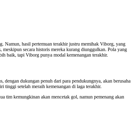
. Namun, hasil pertemuan terakhir justru memihak Viborg, yang
eskipun secara historis mereka kurang diunggulkan. Pola yang
lebih baik, tapi Viborg punya modal kemenangan terakhir.
Aarhus, dengan dukungan penuh dari para pendukungnya, akan berusaha
tinggi setelah meraih kemenangan di laga terakhir.
 Kedua tim kemungkinan akan mencetak gol, namun pemenang akan