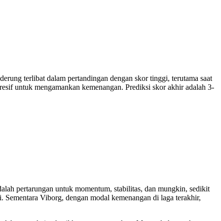
ung terlibat dalam pertandingan dengan skor tinggi, terutama saat
esif untuk mengamankan kemenangan. Prediksi skor akhir adalah 3-
dalah pertarungan untuk momentum, stabilitas, dan mungkin, sedikit
. Sementara Viborg, dengan modal kemenangan di laga terakhir,