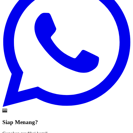
🎰
Siap Menang?