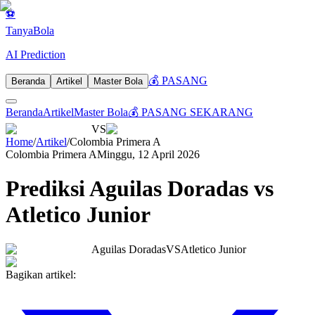
⚽
Tanya
Bola
AI Prediction
💰 PASANG
Beranda
Artikel
Master Bola
Beranda
Artikel
Master Bola
💰 PASANG SEKARANG
VS
Home
/
Artikel
/
Colombia Primera A
Colombia Primera A
Minggu, 12 April 2026
Prediksi Aguilas Doradas vs
Atletico Junior
Aguilas Doradas
VS
Atletico Junior
Bagikan artikel: