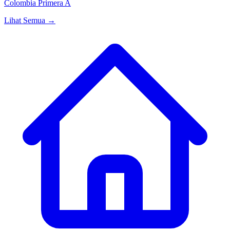
Colombia Primera A
Lihat Semua →