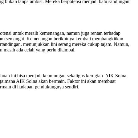
ng bukan tanpa ambisi. Mereka berpotensi menjadi batu sandungan
potensi untuk meraih kemenangan, namun juga rentan terhadap
edam semangat. Kemenangan berikutnya kembali membangkitkan
 pertandingan, menunjukkan lini serang mereka cukup tajam. Namun,
n masih ada celah yang perlu ditambal.
ahuan ini bisa menjadi keuntungan sekaligus kerugian. AIK Solna
bagaimana AIK Solna akan bermain. Faktor ini akan membuat
bermain di hadapan pendukungnya sendiri.