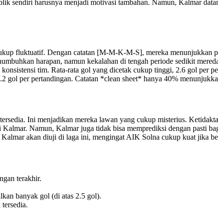
lik sendiri harusnya menjadi motivasi tambahan. Namun, Kalmar data
 cukup fluktuatif. Dengan catatan [M-M-K-M-S], mereka menunjukkan 
enumbuhkan harapan, namun kekalahan di tengah periode sedikit mer
 konsistensi tim. Rata-rata gol yang dicetak cukup tinggi, 2.6 gol per
 1.2 gol per pertandingan. Catatan *clean sheet* hanya 40% menunjukka
tersedia. Ini menjadikan mereka lawan yang cukup misterius. Ketidakt
ini Kalmar. Namun, Kalmar juga tidak bisa memprediksi dengan pasti 
 Kalmar akan diuji di laga ini, mengingat AIK Solna cukup kuat jika 
ngan terakhir.
an banyak gol (di atas 2.5 gol).
 tersedia.