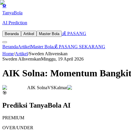
⚽
Tanya
Bola
AI Prediction
💰 PASANG
Beranda
Artikel
Master Bola
Beranda
Artikel
Master Bola
💰 PASANG SEKARANG
Home
/
Artikel
/
Sweden Allsvenskan
Sweden Allsvenskan
Minggu, 19 April 2026
AIK Solna: Momentum Bangkit a
AIK Solna
VS
Kalmar
🎯
Prediksi TanyaBola AI
PREMIUM
OVER/UNDER