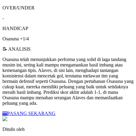
OVER/UNDER
-
HANDICAP
Osasuna +1/4
📝 ANALISIS
Osasuna telah menunjukkan performa yang solid di laga tandang
musim ini, sering kali mampu mengamankan hasil imbang atau
kemenangan tipis. Alaves, di sisi lain, menghadapi tantangan
konsistensi dalam mencetak gol, terutama melawan tim yang
bermain defensif seperti Osasuna. Dengan pertahanan Osasuna yang
cukup kuat, mereka memiliki peluang yang baik untuk setidaknya
meraih hasil imbang. Prediksi skor akhir adalah 1-1, di mana
Osasuna mampu menahan serangan Alaves dan memanfaatkan
peluang yang ada.
🎰
PASANG SEKARANG
Ditulis oleh