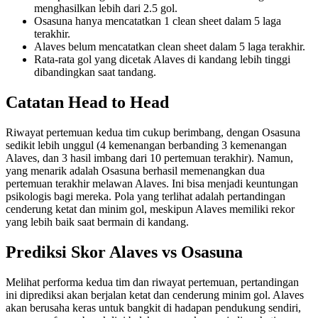
menghasilkan lebih dari 2.5 gol.
Osasuna hanya mencatatkan 1 clean sheet dalam 5 laga
terakhir.
Alaves belum mencatatkan clean sheet dalam 5 laga terakhir.
Rata-rata gol yang dicetak Alaves di kandang lebih tinggi
dibandingkan saat tandang.
Catatan Head to Head
Riwayat pertemuan kedua tim cukup berimbang, dengan Osasuna
sedikit lebih unggul (4 kemenangan berbanding 3 kemenangan
Alaves, dan 3 hasil imbang dari 10 pertemuan terakhir). Namun,
yang menarik adalah Osasuna berhasil memenangkan dua
pertemuan terakhir melawan Alaves. Ini bisa menjadi keuntungan
psikologis bagi mereka. Pola yang terlihat adalah pertandingan
cenderung ketat dan minim gol, meskipun Alaves memiliki rekor
yang lebih baik saat bermain di kandang.
Prediksi Skor Alaves vs Osasuna
Melihat performa kedua tim dan riwayat pertemuan, pertandingan
ini diprediksi akan berjalan ketat dan cenderung minim gol. Alaves
akan berusaha keras untuk bangkit di hadapan pendukung sendiri,