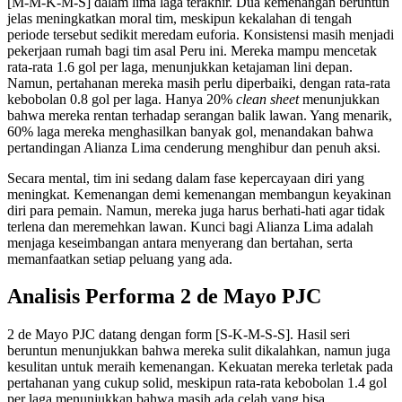
[M-M-K-M-S] dalam lima laga terakhir. Dua kemenangan beruntun
jelas meningkatkan moral tim, meskipun kekalahan di tengah
periode tersebut sedikit meredam euforia. Konsistensi masih menjadi
pekerjaan rumah bagi tim asal Peru ini. Mereka mampu mencetak
rata-rata 1.6 gol per laga, menunjukkan ketajaman lini depan.
Namun, pertahanan mereka masih perlu diperbaiki, dengan rata-rata
kebobolan 0.8 gol per laga. Hanya 20%
clean sheet
menunjukkan
bahwa mereka rentan terhadap serangan balik lawan. Yang menarik,
60% laga mereka menghasilkan banyak gol, menandakan bahwa
pertandingan Alianza Lima cenderung menghibur dan penuh aksi.
Secara mental, tim ini sedang dalam fase kepercayaan diri yang
meningkat. Kemenangan demi kemenangan membangun keyakinan
diri para pemain. Namun, mereka juga harus berhati-hati agar tidak
terlena dan meremehkan lawan. Kunci bagi Alianza Lima adalah
menjaga keseimbangan antara menyerang dan bertahan, serta
memanfaatkan setiap peluang yang ada.
Analisis Performa 2 de Mayo PJC
2 de Mayo PJC datang dengan form [S-K-M-S-S]. Hasil seri
beruntun menunjukkan bahwa mereka sulit dikalahkan, namun juga
kesulitan untuk meraih kemenangan. Kekuatan mereka terletak pada
pertahanan yang cukup solid, meskipun rata-rata kebobolan 1.4 gol
per laga menunjukkan bahwa masih ada celah yang bisa