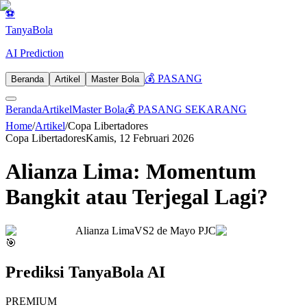
⚽
Tanya
Bola
AI Prediction
💰 PASANG
Beranda
Artikel
Master Bola
Beranda
Artikel
Master Bola
💰 PASANG SEKARANG
Home
/
Artikel
/
Copa Libertadores
Copa Libertadores
Kamis, 12 Februari 2026
Alianza Lima: Momentum
Bangkit atau Terjegal Lagi?
Alianza Lima
VS
2 de Mayo PJC
🎯
Prediksi TanyaBola AI
PREMIUM