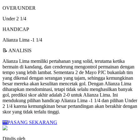
OVER/UNDER
Under 2 1/4
HANDICAP
Alianza Lima -1 1/4
📝 ANALISIS
Alianza Lima memiliki pertahanan yang solid, terutama ketika
bermain di kandang, dan cenderung mengontrol permainan dengan
tempo yang lebih lambat. Sementara 2 de Mayo PJC bukanlah tim
yang dikenal dengan serangan yang tajam, sehingga kemungkinan
besar mereka akan kesulitan mencetak gol. Dengan Alianza Lima
diharapkan mendominasi, tetapi tidak selalu menghasilkan banyak
gol, prediksi skor akhir adalah 2-0 untuk Alianza Lima. Ini
mendukung pilihan handicap Alianza Lima -1 1/4 dan pilihan Under
2 1/4 karena kemungkinan besar pertandingan akan berakhir dengan
skor yang tidak terlalu tinggi.
🎰
PASANG SEKARANG
Ditulis oleh