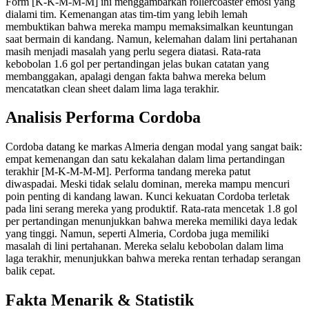
Form [K-K-M-M-M] ini menggambarkan rollercoaster emosi yang
dialami tim. Kemenangan atas tim-tim yang lebih lemah
membuktikan bahwa mereka mampu memaksimalkan keuntungan
saat bermain di kandang. Namun, kelemahan dalam lini pertahanan
masih menjadi masalah yang perlu segera diatasi. Rata-rata
kebobolan 1.6 gol per pertandingan jelas bukan catatan yang
membanggakan, apalagi dengan fakta bahwa mereka belum
mencatatkan clean sheet dalam lima laga terakhir.
Analisis Performa Cordoba
Cordoba datang ke markas Almeria dengan modal yang sangat baik:
empat kemenangan dan satu kekalahan dalam lima pertandingan
terakhir [M-K-M-M-M]. Performa tandang mereka patut
diwaspadai. Meski tidak selalu dominan, mereka mampu mencuri
poin penting di kandang lawan. Kunci kekuatan Cordoba terletak
pada lini serang mereka yang produktif. Rata-rata mencetak 1.8 gol
per pertandingan menunjukkan bahwa mereka memiliki daya ledak
yang tinggi. Namun, seperti Almeria, Cordoba juga memiliki
masalah di lini pertahanan. Mereka selalu kebobolan dalam lima
laga terakhir, menunjukkan bahwa mereka rentan terhadap serangan
balik cepat.
Fakta Menarik & Statistik