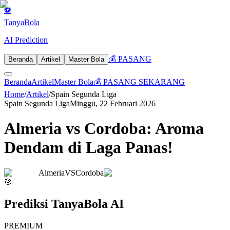
⚽
Tanya
Bola
AI Prediction
💰 PASANG
Beranda
Artikel
Master Bola
Beranda
Artikel
Master Bola
💰 PASANG SEKARANG
Home
/
Artikel
/
Spain Segunda Liga
Spain Segunda Liga
Minggu, 22 Februari 2026
Almeria vs Cordoba: Aroma
Dendam di Laga Panas!
Almeria
VS
Cordoba
🎯
Prediksi TanyaBola AI
PREMIUM