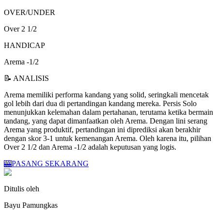
OVER/UNDER
Over 2 1/2
HANDICAP
Arema -1/2
📝 ANALISIS
Arema memiliki performa kandang yang solid, seringkali mencetak
gol lebih dari dua di pertandingan kandang mereka. Persis Solo
menunjukkan kelemahan dalam pertahanan, terutama ketika bermain
tandang, yang dapat dimanfaatkan oleh Arema. Dengan lini serang
Arema yang produktif, pertandingan ini diprediksi akan berakhir
dengan skor 3-1 untuk kemenangan Arema. Oleh karena itu, pilihan
Over 2 1/2 dan Arema -1/2 adalah keputusan yang logis.
🎰
PASANG SEKARANG
Ditulis oleh
Bayu Pamungkas