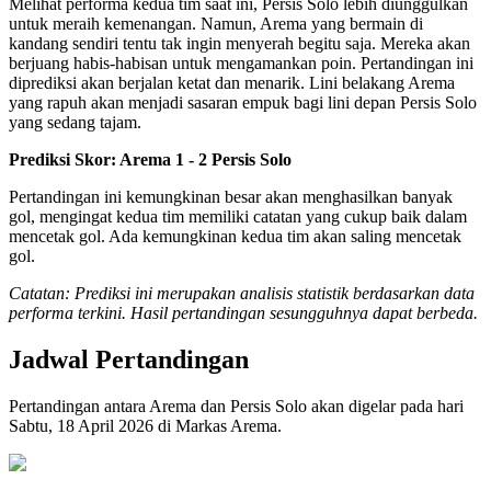
Melihat performa kedua tim saat ini, Persis Solo lebih diunggulkan
untuk meraih kemenangan. Namun, Arema yang bermain di
kandang sendiri tentu tak ingin menyerah begitu saja. Mereka akan
berjuang habis-habisan untuk mengamankan poin. Pertandingan ini
diprediksi akan berjalan ketat dan menarik. Lini belakang Arema
yang rapuh akan menjadi sasaran empuk bagi lini depan Persis Solo
yang sedang tajam.
Prediksi Skor: Arema 1 - 2 Persis Solo
Pertandingan ini kemungkinan besar akan menghasilkan banyak
gol, mengingat kedua tim memiliki catatan yang cukup baik dalam
mencetak gol. Ada kemungkinan kedua tim akan saling mencetak
gol.
Catatan: Prediksi ini merupakan analisis statistik berdasarkan data
performa terkini. Hasil pertandingan sesungguhnya dapat berbeda.
Jadwal Pertandingan
Pertandingan antara Arema dan Persis Solo akan digelar pada hari
Sabtu, 18 April 2026 di Markas Arema.