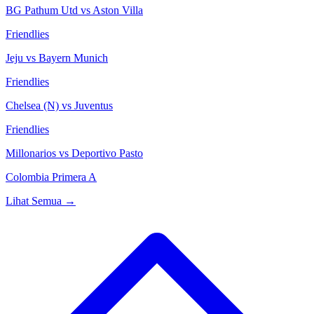
BG Pathum Utd
vs
Aston Villa
Friendlies
Jeju
vs
Bayern Munich
Friendlies
Chelsea (N)
vs
Juventus
Friendlies
Millonarios
vs
Deportivo Pasto
Colombia Primera A
Lihat Semua →