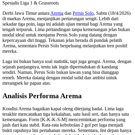
Spesialis Liga 1 & Grassroots
Derbi Jawa Timur antara
Arema
dan
Persis Solo
, Sabtu (18/4/2026)
di markas Arema, menjanjikan pertarungan sengit. Lebih dari
sekadar tiga poin, laga ini adalah ujian mental bagi Arema yang
tengah terpuruk. Lima pertandingan tanpa kemenangan jelas bukan
modal ideal untuk menjamu Persis Solo yang datang dengan
kepercayaan diri tinggi. Tekanan jelas berada di pundak pelatih
Arema, sementara Persis Solo berpeluang melanjutkan tren positif
mereka.
Laga ini bukan hanya soal statistik, tapi juga gengsi. Arema, dengan
sejarah panjangnya, tentu tak ingin dipermalukan di kandang
sendiri. Namun, Persis Solo bukan lawan yang bisa dianggap
remeh. Mereka datang dengan modal solid dan ambisi untuk
merangsek ke papan atas.
Analisis Performa Arema
Kondisi Arema bagaikan kapal oleng diterjang badai. Lima laga
terakhir mencatatkan tiga kekalahan, satu hasil seri, dan hanya satu
kemenangan. Form [K-K-K-S-M] mencerminkan performa yang
jauh dari kata stabil. Rata-rata kebobolan 2 gol per laga menjadi
bukti rapuhnya lini pertahanan mereka. Sementara, lini depan hanya