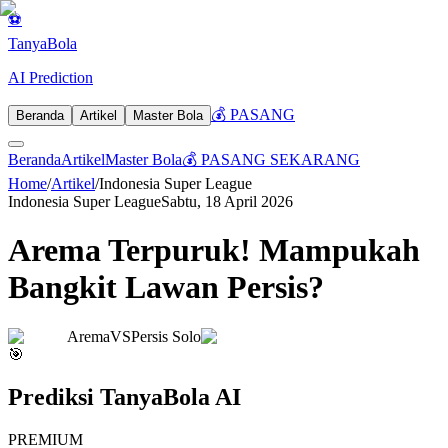
⚽
Tanya
Bola
AI Prediction
💰 PASANG
Beranda
Artikel
Master Bola
Beranda
Artikel
Master Bola
💰 PASANG SEKARANG
Home
/
Artikel
/
Indonesia Super League
Indonesia Super League
Sabtu, 18 April 2026
Arema Terpuruk! Mampukah
Bangkit Lawan Persis?
Arema
VS
Persis Solo
🎯
Prediksi TanyaBola AI
PREMIUM