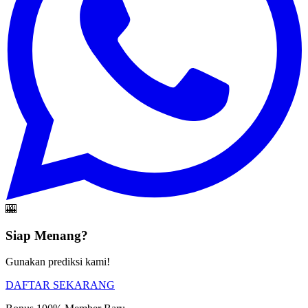
🎰
Siap Menang?
Gunakan prediksi kami!
DAFTAR SEKARANG