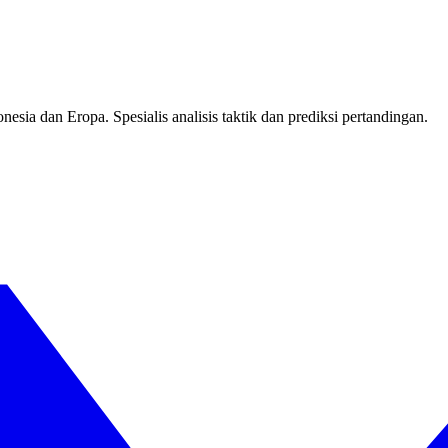
ia dan Eropa. Spesialis analisis taktik dan prediksi pertandingan.