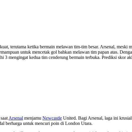
uat, terutama ketika bermain melawan tim-tim besar. Arsenal, meski me
kemampuan untuk mencetak gol bahkan melawan tim papan atas. Dengan
ebihi 3 mengingat kedua tim cenderung bermain terbuka. Prediksi skor 
 saat
Arsenal
menjamu
Newcastle
United. Bagi Arsenal, laga ini krusi
al berharga untuk mencuri poin di London Utara.