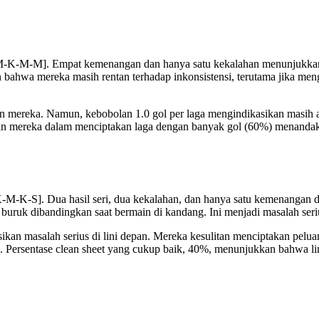
M-M-K-M-M]. Empat kemenangan dan hanya satu kekalahan menunjukkan
 bahwa mereka masih rentan terhadap inkonsistensi, terutama jika meng
n mereka. Namun, kebobolan 1.0 gol per laga mengindikasikan masih ada
lan mereka dalam menciptakan laga dengan banyak gol (60%) menandak
M-K-S]. Dua hasil seri, dua kekalahan, dan hanya satu kemenangan 
h buruk dibandingkan saat bermain di kandang. Ini menjadi masalah seri
asikan masalah serius di lini depan. Mereka kesulitan menciptakan pel
n. Persentase clean sheet yang cukup baik, 40%, menunjukkan bahwa lin