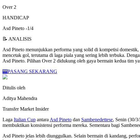
Over 2
HANDICAP
Asd Pineto -1/4
📝 ANALISIS
Asd Pineto menunjukkan performa yang solid di kompetisi domestik, 
mencetak gol, terutama di laga piala yang sering lebih terbuka. De
Asd Pineto. Pilihan Over 2 didukung oleh gaya bermain kedua tim 
🎰
PASANG SEKARANG
Ditulis oleh
Aditya Mahendra
Transfer Market Insider
Laga
Italian Cup
antara
Asd Pineto
dan
Sambenedettese
, Senin (30/3
membuktikan konsistensi performa mereka. Sementara bagi Sambenedet
Asd Pineto jelas lebih diunggulkan. Selain bermain di kandang, p