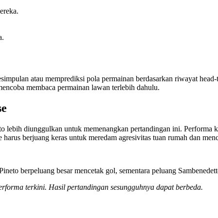
ereka.
a.
esimpulan atau memprediksi pola permainan berdasarkan riwayat head-
 mencoba membaca permainan lawan terlebih dahulu.
se
neto lebih diunggulkan untuk memenangkan pertandingan ini. Performa k
 harus berjuang keras untuk meredam agresivitas tuan rumah dan menca
 Pineto berpeluang besar mencetak gol, sementara peluang Sambenedette
 performa terkini. Hasil pertandingan sesungguhnya dapat berbeda.