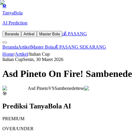
⚽
Tanya
Bola
AI Prediction
💰 PASANG
Beranda
Artikel
Master Bola
Beranda
Artikel
Master Bola
💰 PASANG SEKARANG
Home
/
Artikel
/
Italian Cup
Italian Cup
Senin, 30 Maret 2026
Asd Pineto On Fire! Sambenede
Asd Pineto
VS
Sambenedettese
🎯
Prediksi TanyaBola AI
PREMIUM
OVER/UNDER