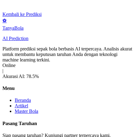
Kembali ke Prediksi
⚽
Tanya
Bola
AI Prediction
Platform prediksi sepak bola berbasis AI terpercaya. Analisis akurat
untuk membantu keputusan taruhan Anda dengan teknologi
machine learning terkini.
Online
|
Akurasi AI: 78.5%
Menu
Beranda
Artikel
Master Bola
Pasang Taruhan
Siap pasang taruhan? Kunjungi partner terpercaya kami.