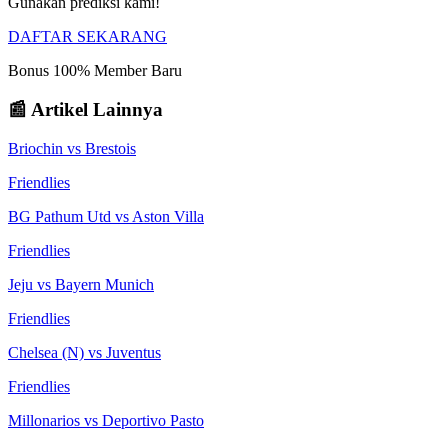
Gunakan prediksi kami!
DAFTAR SEKARANG
Bonus 100% Member Baru
📰 Artikel Lainnya
Briochin
vs
Brestois
Friendlies
BG Pathum Utd
vs
Aston Villa
Friendlies
Jeju
vs
Bayern Munich
Friendlies
Chelsea (N)
vs
Juventus
Friendlies
Millonarios
vs
Deportivo Pasto