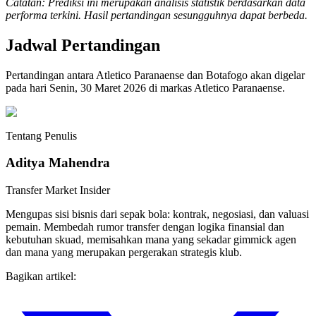
Catatan: Prediksi ini merupakan analisis statistik berdasarkan data
performa terkini. Hasil pertandingan sesungguhnya dapat berbeda.
Jadwal Pertandingan
Pertandingan antara Atletico Paranaense dan Botafogo akan digelar
pada hari Senin, 30 Maret 2026 di markas Atletico Paranaense.
Tentang Penulis
Aditya Mahendra
Transfer Market Insider
Mengupas sisi bisnis dari sepak bola: kontrak, negosiasi, dan valuasi
pemain. Membedah rumor transfer dengan logika finansial dan
kebutuhan skuad, memisahkan mana yang sekadar gimmick agen
dan mana yang merupakan pergerakan strategis klub.
Bagikan artikel: