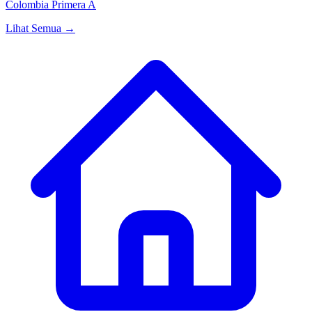
Colombia Primera A
Lihat Semua →