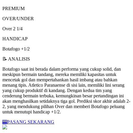
PREMIUM
OVER/UNDER
Over 2 1/4
HANDICAP
Botafogo +1/2
📝 ANALISIS
Botafogo saat ini berada dalam performa yang cukup solid, dan
meskipun bermain tandang, mereka memiliki kapasitas untuk
mencetak gol dan mempertahankan hasil imbang atau bahkan
menang tipis. Atletico Paranaense di sisi lain, memiliki lini serang
yang cukup produktif di kandang. Dengan kedua tim yang
cenderung bermain terbuka, kemungkinan besar pertandingan ini
akan menghasilkan setidaknya tiga gol. Prediksi skor akhir adalah 2-
2, yang mendukung pilihan Over dan memberi Botafogo peluang
untuk menutupi handicap +1/2.
🎰
PASANG SEKARANG