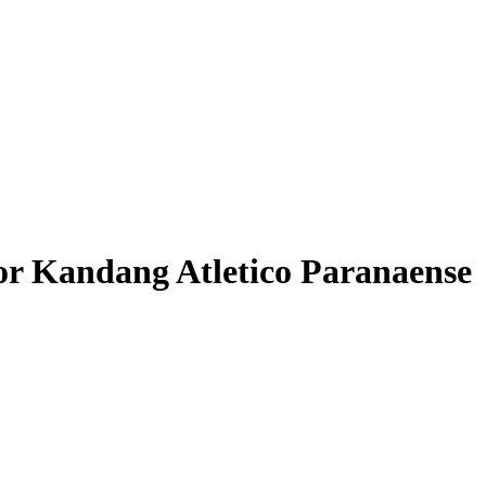
 Kandang Atletico Paranaense