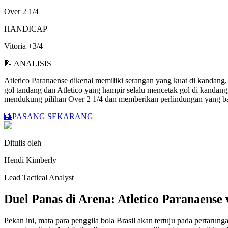
Over 2 1/4
HANDICAP
Vitoria +3/4
📝 ANALISIS
Atletico Paranaense dikenal memiliki serangan yang kuat di kandang
gol tandang dan Atletico yang hampir selalu mencetak gol di kandang,
mendukung pilihan Over 2 1/4 dan memberikan perlindungan yang ba
🎰
PASANG SEKARANG
Ditulis oleh
Hendi Kimberly
Lead Tactical Analyst
Duel Panas di Arena: Atletico Paranaense 
Pekan ini, mata para penggila bola Brasil akan tertuju pada pertarung