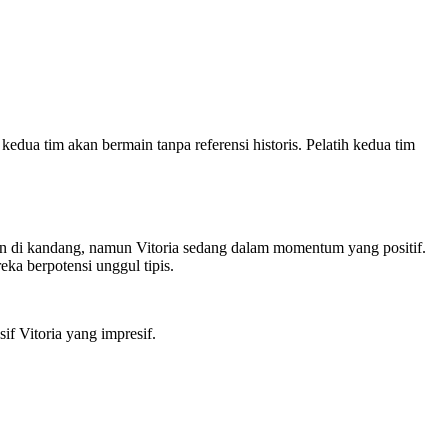
edua tim akan bermain tanpa referensi historis. Pelatih kedua tim
main di kandang, namun Vitoria sedang dalam momentum yang positif.
ka berpotensi unggul tipis.
f Vitoria yang impresif.