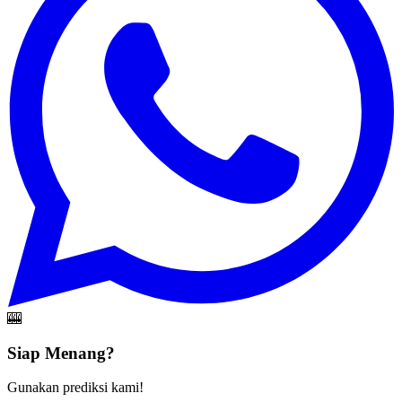
🎰
Siap Menang?
Gunakan prediksi kami!