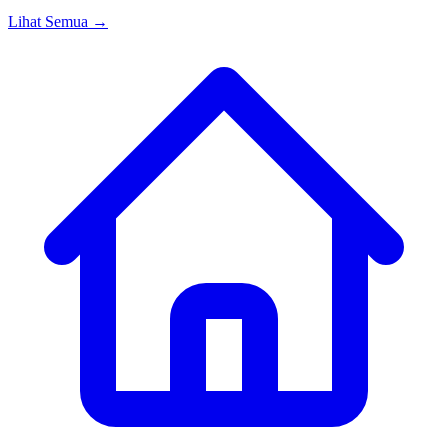
Lihat Semua →