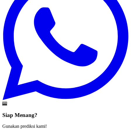
🎰
Siap Menang?
Gunakan prediksi kami!