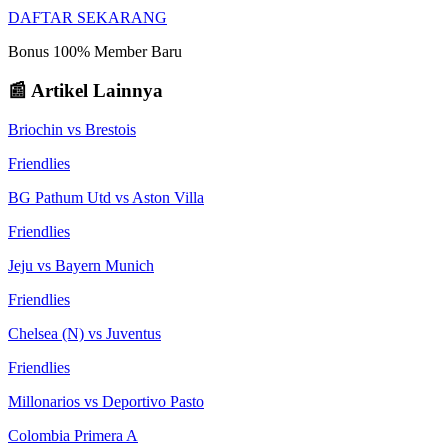
DAFTAR SEKARANG
Bonus 100% Member Baru
📰 Artikel Lainnya
Briochin
vs
Brestois
Friendlies
BG Pathum Utd
vs
Aston Villa
Friendlies
Jeju
vs
Bayern Munich
Friendlies
Chelsea (N)
vs
Juventus
Friendlies
Millonarios
vs
Deportivo Pasto
Colombia Primera A