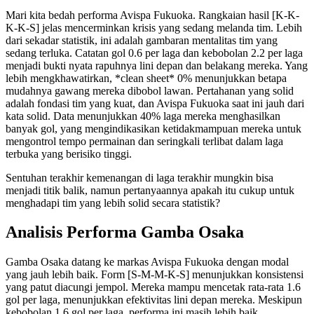
Mari kita bedah performa Avispa Fukuoka. Rangkaian hasil [K-K-
K-K-S] jelas mencerminkan krisis yang sedang melanda tim. Lebih
dari sekadar statistik, ini adalah gambaran mentalitas tim yang
sedang terluka. Catatan gol 0.6 per laga dan kebobolan 2.2 per laga
menjadi bukti nyata rapuhnya lini depan dan belakang mereka. Yang
lebih mengkhawatirkan, *clean sheet* 0% menunjukkan betapa
mudahnya gawang mereka dibobol lawan. Pertahanan yang solid
adalah fondasi tim yang kuat, dan Avispa Fukuoka saat ini jauh dari
kata solid. Data menunjukkan 40% laga mereka menghasilkan
banyak gol, yang mengindikasikan ketidakmampuan mereka untuk
mengontrol tempo permainan dan seringkali terlibat dalam laga
terbuka yang berisiko tinggi.
Sentuhan terakhir kemenangan di laga terakhir mungkin bisa
menjadi titik balik, namun pertanyaannya apakah itu cukup untuk
menghadapi tim yang lebih solid secara statistik?
Analisis Performa Gamba Osaka
Gamba Osaka datang ke markas Avispa Fukuoka dengan modal
yang jauh lebih baik. Form [S-M-M-K-S] menunjukkan konsistensi
yang patut diacungi jempol. Mereka mampu mencetak rata-rata 1.6
gol per laga, menunjukkan efektivitas lini depan mereka. Meskipun
kebobolan 1.6 gol per laga, performa ini masih lebih baik