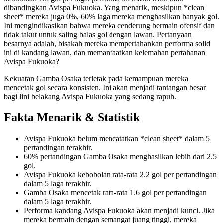
dibandingkan Avispa Fukuoka. Yang menarik, meskipun *clean
sheet* mereka juga 0%, 60% laga mereka menghasilkan banyak gol.
Ini mengindikasikan bahwa mereka cenderung bermain ofensif dan
tidak takut untuk saling balas gol dengan lawan. Pertanyaan
besarnya adalah, bisakah mereka mempertahankan performa solid
ini di kandang lawan, dan memanfaatkan kelemahan pertahanan
Avispa Fukuoka?
Kekuatan Gamba Osaka terletak pada kemampuan mereka
mencetak gol secara konsisten. Ini akan menjadi tantangan besar
bagi lini belakang Avispa Fukuoka yang sedang rapuh.
Fakta Menarik & Statistik
Avispa Fukuoka belum mencatatkan *clean sheet* dalam 5
pertandingan terakhir.
60% pertandingan Gamba Osaka menghasilkan lebih dari 2.5
gol.
Avispa Fukuoka kebobolan rata-rata 2.2 gol per pertandingan
dalam 5 laga terakhir.
Gamba Osaka mencetak rata-rata 1.6 gol per pertandingan
dalam 5 laga terakhir.
Performa kandang Avispa Fukuoka akan menjadi kunci. Jika
mereka bermain dengan semangat juang tinggi, mereka