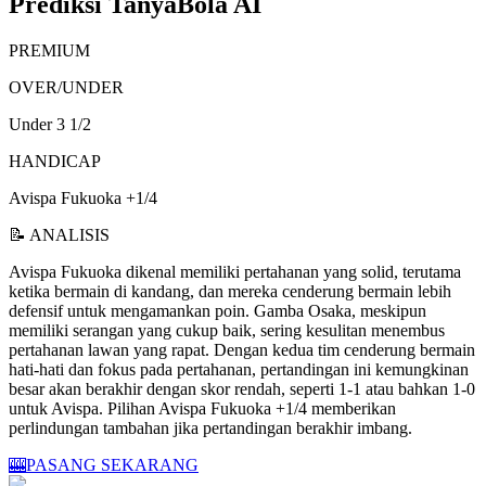
Prediksi TanyaBola AI
PREMIUM
OVER/UNDER
Under 3 1/2
HANDICAP
Avispa Fukuoka +1/4
📝 ANALISIS
Avispa Fukuoka dikenal memiliki pertahanan yang solid, terutama
ketika bermain di kandang, dan mereka cenderung bermain lebih
defensif untuk mengamankan poin. Gamba Osaka, meskipun
memiliki serangan yang cukup baik, sering kesulitan menembus
pertahanan lawan yang rapat. Dengan kedua tim cenderung bermain
hati-hati dan fokus pada pertahanan, pertandingan ini kemungkinan
besar akan berakhir dengan skor rendah, seperti 1-1 atau bahkan 1-0
untuk Avispa. Pilihan Avispa Fukuoka +1/4 memberikan
perlindungan tambahan jika pertandingan berakhir imbang.
🎰
PASANG SEKARANG