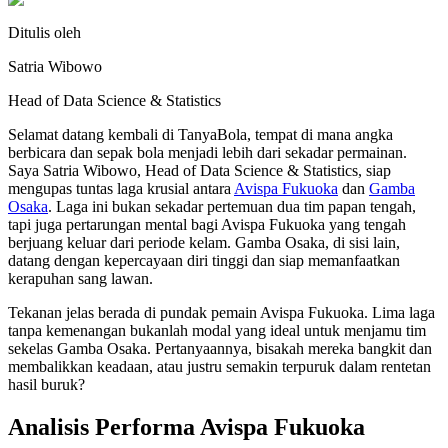
Ditulis oleh
Satria Wibowo
Head of Data Science & Statistics
Selamat datang kembali di TanyaBola, tempat di mana angka
berbicara dan sepak bola menjadi lebih dari sekadar permainan.
Saya Satria Wibowo, Head of Data Science & Statistics, siap
mengupas tuntas laga krusial antara
Avispa Fukuoka
dan
Gamba
Osaka
. Laga ini bukan sekadar pertemuan dua tim papan tengah,
tapi juga pertarungan mental bagi Avispa Fukuoka yang tengah
berjuang keluar dari periode kelam. Gamba Osaka, di sisi lain,
datang dengan kepercayaan diri tinggi dan siap memanfaatkan
kerapuhan sang lawan.
Tekanan jelas berada di pundak pemain Avispa Fukuoka. Lima laga
tanpa kemenangan bukanlah modal yang ideal untuk menjamu tim
sekelas Gamba Osaka. Pertanyaannya, bisakah mereka bangkit dan
membalikkan keadaan, atau justru semakin terpuruk dalam rentetan
hasil buruk?
Analisis Performa Avispa Fukuoka