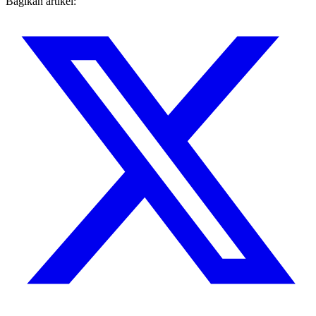
Bagikan artikel: