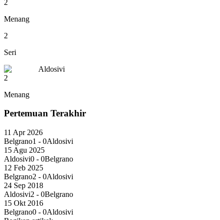
2
Menang
2
Seri
Aldosivi
2
Menang
Pertemuan Terakhir
11 Apr 2026
Belgrano
1
-
0
Aldosivi
15 Agu 2025
Aldosivi
0
-
0
Belgrano
12 Feb 2025
Belgrano
2
-
0
Aldosivi
24 Sep 2018
Aldosivi
2
-
0
Belgrano
15 Okt 2016
Belgrano
0
-
0
Aldosivi