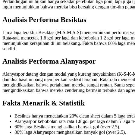
Pertandingan ini bukan hanya sekadar perebutan tiga poin, tapi juga
ingin menunjukkan bahwa mereka bisa bersaing dengan tim-tim papan
Analisis Performa Besiktas
Lima laga terakhir Besiktas (M-S-M-S-S) mencerminkan performa y
Rata-rata mencetak 1.6 gol per laga dan kebobolan 1.2 gol per laga
menunjukkan kerapuhan di lini belakang. Fakta bahwa 60% laga mer
sendiri.
Analisis Performa Alanyaspor
Alanyaspor datang dengan modal yang kurang meyakinkan (K-S-K-M-
dan dua hasil imbang memberikan sedikit harapan. Rata-rata menceta
mengindikasikan bahwa pertahanan mereka sangat rentan. Sama seper
mengindikasikan bahwa mereka cenderung bermain terbuka dan agresi
Fakta Menarik & Statistik
Besiktas hanya mencatatkan 20% clean sheet dalam 5 laga terak
Alanyaspor kebobolan rata-rata 1.8 gol per laga dalam 5 laga te
60% laga Besiktas menghasilkan banyak gol (over 2.5).
80% laga Alanyaspor menghasilkan banyak gol (over 2.5).