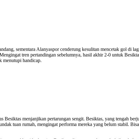
kandang, sementara Alanyaspor cenderung kesulitan mencetak gol di lag
 Mengingat tren pertandingan sebelumnya, hasil akhir 2-0 untuk Besik
uk menutupi handicap.
kas Besiktas menjanjikan pertarungan sengit. Besiktas, yang tengah be
i pundak tuan rumah, mengingat performa mereka yang belum stabil. Bi