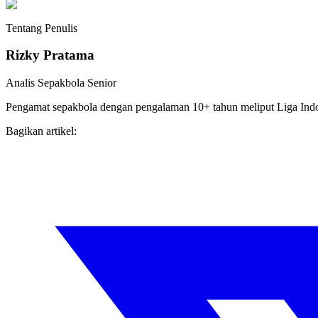
Tentang Penulis
Rizky Pratama
Analis Sepakbola Senior
Pengamat sepakbola dengan pengalaman 10+ tahun meliput Liga Indones
Bagikan artikel: