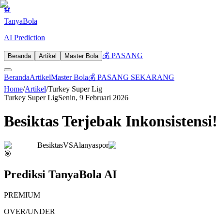
⚽
Tanya
Bola
AI Prediction
💰 PASANG
Beranda
Artikel
Master Bola
Beranda
Artikel
Master Bola
💰 PASANG SEKARANG
Home
/
Artikel
/
Turkey Super Lig
Turkey Super Lig
Senin, 9 Februari 2026
Besiktas Terjebak Inkonsistens
Besiktas
VS
Alanyaspor
🎯
Prediksi TanyaBola AI
PREMIUM
OVER/UNDER