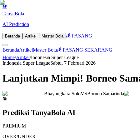
⚽
Tanya
Bola
AI Prediction
💰 PASANG
Beranda
Artikel
Master Bola
Beranda
Artikel
Master Bola
💰 PASANG SEKARANG
Home
/
Artikel
/
Indonesia Super League
Indonesia Super League
Sabtu, 7 Februari 2026
Lanjutkan Mimpi! Borneo Sam
Bhayangkara Solo
VS
Borneo Samarinda
🎯
Prediksi TanyaBola AI
PREMIUM
OVER/UNDER