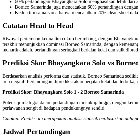
60% pertandingan Bhayangkara Solo menghasilkan lebih dari 2
Borneo Samarinda juga mencatatkan 60% pertandingan dengan l
Kedua tim sama-sama hanya mencatatkan 20% clean sheet dalam
Catatan Head to Head
Riwayat pertemuan kedua tim cukup berimbang, dengan Bhayangkara 
terakhir menunjukkan dominasi Borneo Samarinda, dengan kemenang
menarik adalah, pertandingan seringkali berjalan ketat dan sulit dip
Prediksi Skor Bhayangkara Solo vs Borne
Berdasarkan analisis performa dan statistik, Borneo Samarinda sedi
tren negatif. Pertandingan diprediksi akan berjalan ketat dan terbuka
Prediksi Skor: Bhayangkara Solo 1 - 2 Borneo Samarinda
Potensi jumlah gol dalam pertandingan ini cukup tinggi, dengan ke
perlawanan sengit di hadapan pendukungnya sendiri.
Catatan: Prediksi ini merupakan analisis statistik berdasarkan data
Jadwal Pertandingan