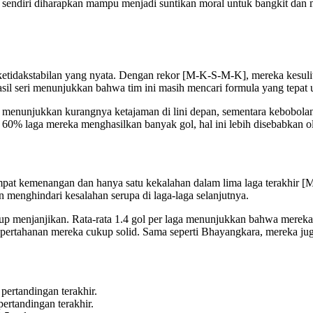
 sendiri diharapkan mampu menjadi suntikan moral untuk bangkit dan
ketidakstabilan yang nyata. Dengan rekor [M-K-S-M-K], mereka kesu
sil seri menunjukkan bahwa tim ini masih mencari formula yang tepat u
aga menunjukkan kurangnya ketajaman di lini depan, sementara kebobola
60% laga mereka menghasilkan banyak gol, hal ini lebih disebabkan o
mpat kemenangan dan hanya satu kekalahan dalam lima laga terakhir 
n menghindari kesalahan serupa di laga-laga selanjutnya.
kup menjanjikan. Rata-rata 1.4 gol per laga menunjukkan bahwa mer
pertahanan mereka cukup solid. Sama seperti Bhayangkara, mereka ju
pertandingan terakhir.
ertandingan terakhir.