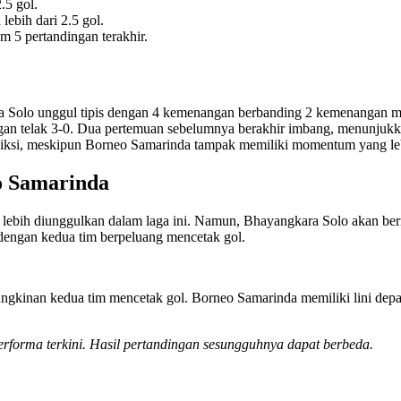
.5 gol.
ebih dari 2.5 gol.
 5 pertandingan terakhir.
Solo unggul tipis dengan 4 kemenangan berbanding 2 kemenangan mil
an telak 3-0. Dua pertemuan sebelumnya berakhir imbang, menunjukk
rediksi, meskipun Borneo Samarinda tampak memiliki momentum yang lebi
o Samarinda
kit lebih diunggulkan dalam laga ini. Namun, Bhayangkara Solo akan be
, dengan kedua tim berpeluang mencetak gol.
mungkinan kedua tim mencetak gol. Borneo Samarinda memiliki lini d
 performa terkini. Hasil pertandingan sesungguhnya dapat berbeda.