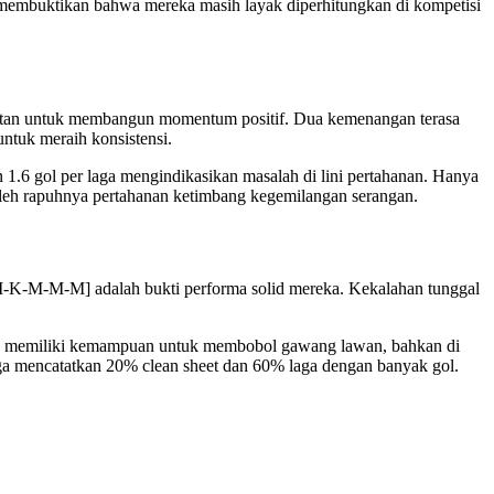
 membuktikan bahwa mereka masih layak diperhitungkan di kompetisi
litan untuk membangun momentum positif. Dua kemenangan terasa
ntuk meraih konsistensi.
n 1.6 gol per laga mengindikasikan masalah di lini pertahanan. Hanya
leh rapuhnya pertahanan ketimbang kegemilangan serangan.
[M-K-M-M-M] adalah bukti performa solid mereka. Kekalahan tunggal
eka memiliki kemampuan untuk membobol gawang lawan, bahkan di
ga mencatatkan 20% clean sheet dan 60% laga dengan banyak gol.