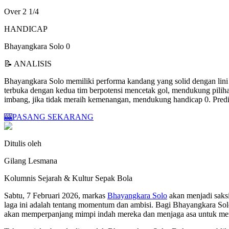
Over 2 1/4
HANDICAP
Bhayangkara Solo 0
📝 ANALISIS
Bhayangkara Solo memiliki performa kandang yang solid dengan lini 
terbuka dengan kedua tim berpotensi mencetak gol, mendukung pili
imbang, jika tidak meraih kemenangan, mendukung handicap 0. Predi
🎰
PASANG SEKARANG
Ditulis oleh
Gilang Lesmana
Kolumnis Sejarah & Kultur Sepak Bola
Sabtu, 7 Februari 2026, markas
Bhayangkara Solo
akan menjadi saksi
laga ini adalah tentang momentum dan ambisi. Bagi Bhayangkara So
akan memperpanjang mimpi indah mereka dan menjaga asa untuk mer