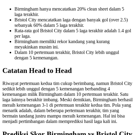
Birmingham hanya mencatatkan 20% clean sheet dalam 5
laga terakhir.
Bristol City mencatatkan laga dengan banyak gol (over 2.5)
sebanyak 60% dalam 5 laga terakhir.
Rata-rata gol Bristol City dalam 5 laga terakhir adalah 1.4 gol
per laga.
Birmingham memiliki rekor kandang yang kurang
meyakinkan musim ini.
Dalam 10 pertemuan terakhir, Bristol City lebih unggul
dengan 5 kemenangan.
Catatan Head to Head
Riwayat pertemuan kedua tim cukup berimbang, namun Bristol City
sedikit lebih unggul dengan 5 kemenangan berbanding 4
kemenangan milik Birmingham dalam 10 pertemuan terakhir. Satu
laga lainnya berakhir imbang. Meski demikian, Birmingham berhasil
meraih kemenangan 3-1 di pertemuan terakhir kedua tim. Pola yang
menarik adalah, dalam beberapa pertemuan terakhir, tim yang
bermain tandang justru mampu meraih kemenangan. Hal ini bisa
menjadi pertimbangan dalam memprediksi hasil laga kali ini.
Prediksi Skor Birmingham vs Bristol City