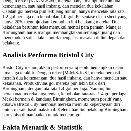
Dengan rekor [K-K-M-S-M], mereka hanya mampu meraih dua
kemenangan, satu hasil imbang, dan menelan dua kekalahan.
Catatan gol mereka pun terbilang minim, hanya mencetak rata-rata
1.2 gol per laga dan kebobolan 1.0 gol. Persentase clean sheet yang
hanya 20% menunjukkan kerapuhan lini belakang mereka. Dua
kekalahan beruntun jelas memukul mental para pemain. Manajer
Birmingham harus mampu membangkitkan semangat juang dan
menemukan solusi taktis untuk mengatasi masalah di lini depan dan
belakang.
Analisis Performa Bristol City
Bristol City menunjukkan performa yang lebih menjanjikan dalam
lima laga terakhir. Dengan rekor [M-M-S-K-S], mereka berhasil
meraih dua kemenangan, dua hasil imbang, dan hanya menelan satu
kekalahan. Produktivitas gol mereka pun lebih baik dari
Birmingham, dengan rata-rata 1.4 gol per laga. Namun, lini
pertahanan mereka juga rentan, kebobolan rata-rata 1.4 gol per laga.
Meski bermain di kandang Birmingham, momentum positif yang
dibawa Bristol City membuat mereka memiliki kepercayaan diri
untuk meraih hasil maksimal. Kelemahan lini belakang Birmingham
harus bisa dimanfaatkan untuk mencuri gol.
Fakta Menarik & Statistik