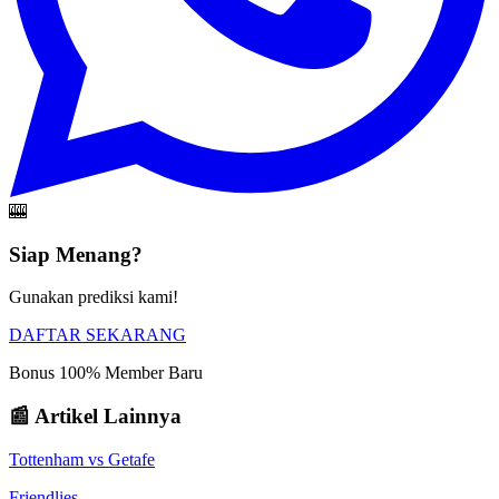
🎰
Siap Menang?
Gunakan prediksi kami!
DAFTAR SEKARANG
Bonus 100% Member Baru
📰 Artikel Lainnya
Tottenham
vs
Getafe
Friendlies