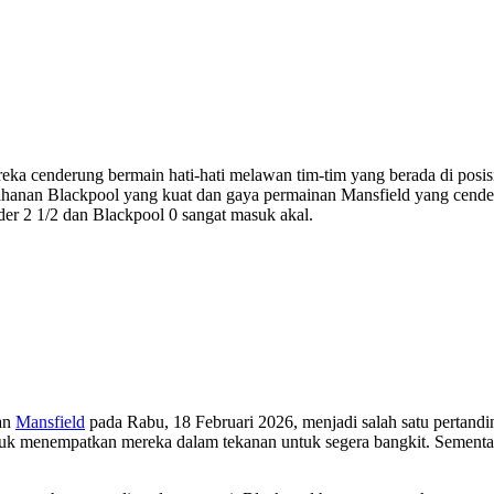
a cenderung bermain hati-hati melawan tim-tim yang berada di posisi le
tahanan Blackpool yang kuat dan gaya permainan Mansfield yang cende
nder 2 1/2 dan Blackpool 0 sangat masuk akal.
an
Mansfield
pada Rabu, 18 Februari 2026, menjadi salah satu pertandi
ruk menempatkan mereka dalam tekanan untuk segera bangkit. Sementar