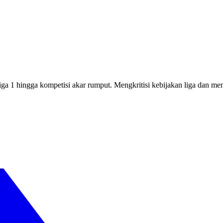
ga 1 hingga kompetisi akar rumput. Mengkritisi kebijakan liga dan menga