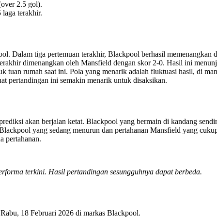
ver 2.5 gol).
laga terakhir.
l. Dalam tiga pertemuan terakhir, Blackpool berhasil memenangkan 
 terakhir dimenangkan oleh Mansfield dengan skor 2-0. Hasil ini men
uan rumah saat ini. Pola yang menarik adalah fluktuasi hasil, di man
 pertandingan ini semakin menarik untuk disaksikan.
 diprediksi akan berjalan ketat. Blackpool yang bermain di kandang sen
Blackpool yang sedang menurun dan pertahanan Mansfield yang cukup 
a pertahanan.
 performa terkini. Hasil pertandingan sesungguhnya dapat berbeda.
 Rabu, 18 Februari 2026 di markas Blackpool.