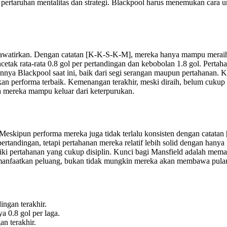
ga pertaruhan mentalitas dan strategi. Blackpool harus menemukan cara
awatirkan. Dengan catatan [K-K-S-K-M], mereka hanya mampu meraih sa
cetak rata-rata 0.8 gol per pertandingan dan kebobolan 1.8 gol. Per
ya Blackpool saat ini, baik dari segi serangan maupun pertahanan. K
n performa terbaik. Kemenangan terakhir, meski diraih, belum cukup 
 mereka mampu keluar dari keterpurukan.
ik. Meskipun performa mereka juga tidak terlalu konsisten dengan cata
pertandingan, tetapi pertahanan mereka relatif lebih solid dengan han
i pertahanan yang cukup disiplin. Kunci bagi Mansfield adalah meman
manfaatkan peluang, bukan tidak mungkin mereka akan membawa pulan
ingan terakhir.
a 0.8 gol per laga.
n terakhir.