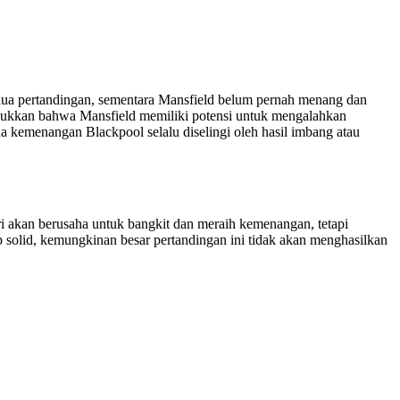
dua pertandingan, sementara Mansfield belum pernah menang dan
unjukkan bahwa Mansfield memiliki potensi untuk mengalahkan
a kemenangan Blackpool selalu diselingi oleh hasil imbang atau
diri akan berusaha untuk bangkit dan meraih kemenangan, tetapi
solid, kemungkinan besar pertandingan ini tidak akan menghasilkan