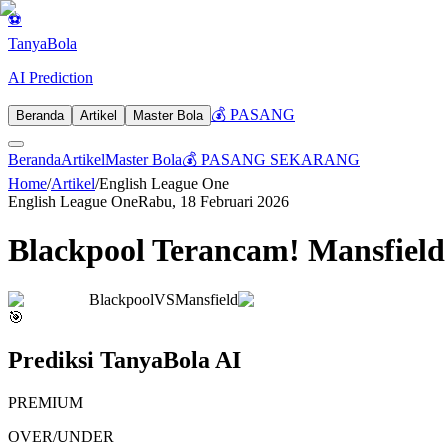
⚽
Tanya
Bola
AI Prediction
💰 PASANG
Beranda
Artikel
Master Bola
Beranda
Artikel
Master Bola
💰 PASANG SEKARANG
Home
/
Artikel
/
English League One
English League One
Rabu, 18 Februari 2026
Blackpool Terancam! Mansfield
Blackpool
VS
Mansfield
🎯
Prediksi TanyaBola AI
PREMIUM
OVER/UNDER