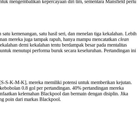
 untuk mengembalikan kepercayaan diri tim, sementara Mansfield perlu
tu kemenangan, satu hasil seri, dan menelan tiga kekalahan. Lebih
tahanan mereka juga tampak rapuh, hanya mampu mencatatkan
clean
ekalahan demi kekalahan tentu berdampak besar pada mentalitas
untuk menutupi performa buruk secara keseluruhan. Pertandingan ini
tan [S-S-K-M-K], mereka memiliki potensi untuk memberikan kejutan.
ya kebobolan 0.8 gol per pertandingan. 40% pertandingan mereka
faatkan kelemahan Blackpool dan bermain dengan disiplin. Jika
g poin dari markas Blackpool.