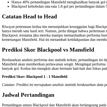
Hanya 40% pertandingan Mansfield menghasilkan banyak gol (o
Blackpool kebobolan rata-rata 1.8 gol per pertandingan dalam 5 
Catatan Head to Head
Riwayat pertemuan kedua tim menunjukkan keunggulan bagi Blackpoo
hanya meraih satu hasil seri. Namun, perlu diingat bahwa pertemuan
Blackpool, terutama jika mereka mampu memanfaatkan performa buruk t
kemenangan Mansfield. Hal ini menambah ketidakpastian dan membuat
Prediksi Skor Blackpool vs Mansfield
Berdasarkan analisis performa dan statistik terkini, pertandingan ini
Mansfield akan memberikan perlawanan sengit. Mengingat performa 
banyak gol. Kedua tim mungkin akan bermain hati-hati dan fokus pad
Prediksi Skor: Blackpool 1 - 1 Mansfield
Catatan: Prediksi ini merupakan analisis statistik berdasarkan data
Jadwal Pertandingan
Pertandingan antara Blackpool dan Mansfield akan berlangsung pada