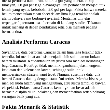
meski performa naik turun, rata-rata gol yang dicetak cukup
lumayan, 1.8 gol per laga. Sayangnya, lini pertahanan menjadi titik
lemah yang nyata, kebobolan 2.0 gol per laga. Fakta bahwa mereka
belum mencatatkan clean sheet dalam lima laga terakhir adalah
alarm bahaya yang berbunyi nyaring. Mentalitas tim jelas
terpengaruh, terutama saat bermain di kandang sendiri. Tekanan
untuk menang di depan pendukung setia bisa menjadi pedang
bermata dua.
Analisis Performa Caracas
Sayangnya, data performa Caracas dalam lima laga terakhir tidak
tersedia. Ini membuat analisis menjadi lebih sulit, namun bukan
berarti mustahil. Ketidaktahuan ini justru bisa menjadi keuntungan
bagi Caracas. Botafogo tidak memiliki gambaran jelas mengenai
kekuatan dan kelemahan lawan, sehingga sulit untuk
mempersiapkan strategi yang tepat. Namun, absennya data juga
berarti Caracas datang dengan status 'misterius'. Mereka bisa saja
menjadi kuda hitam yang mengejutkan, atau justru tampil di bawah
ekspektasi. Fokus utama Caracas kemungkinan besar adalah
bermain disiplin di lini belakang dan memanfaatkan setiap peluang
serangan balik yang ada.
Fakta Menarik & Statistik