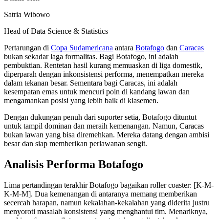
Satria Wibowo
Head of Data Science & Statistics
Pertarungan di
Copa Sudamericana
antara
Botafogo
dan
Caracas
bukan sekadar laga formalitas. Bagi Botafogo, ini adalah
pembuktian. Rentetan hasil kurang memuaskan di liga domestik,
diperparah dengan inkonsistensi performa, menempatkan mereka
dalam tekanan besar. Sementara bagi Caracas, ini adalah
kesempatan emas untuk mencuri poin di kandang lawan dan
mengamankan posisi yang lebih baik di klasemen.
Dengan dukungan penuh dari suporter setia, Botafogo dituntut
untuk tampil dominan dan meraih kemenangan. Namun, Caracas
bukan lawan yang bisa diremehkan. Mereka datang dengan ambisi
besar dan siap memberikan perlawanan sengit.
Analisis Performa Botafogo
Lima pertandingan terakhir Botafogo bagaikan roller coaster: [K-M-
K-M-M]. Dua kemenangan di antaranya memang memberikan
secercah harapan, namun kekalahan-kekalahan yang diderita justru
menyoroti masalah konsistensi yang menghantui tim. Menariknya,