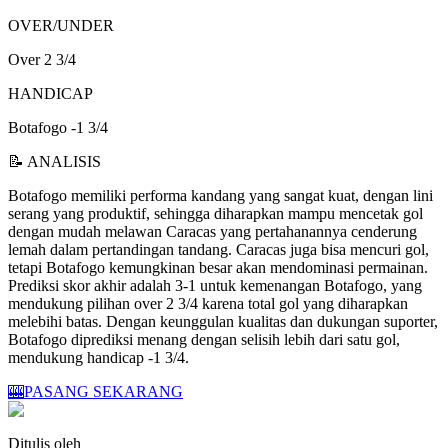
OVER/UNDER
Over 2 3/4
HANDICAP
Botafogo -1 3/4
📝 ANALISIS
Botafogo memiliki performa kandang yang sangat kuat, dengan lini
serang yang produktif, sehingga diharapkan mampu mencetak gol
dengan mudah melawan Caracas yang pertahanannya cenderung
lemah dalam pertandingan tandang. Caracas juga bisa mencuri gol,
tetapi Botafogo kemungkinan besar akan mendominasi permainan.
Prediksi skor akhir adalah 3-1 untuk kemenangan Botafogo, yang
mendukung pilihan over 2 3/4 karena total gol yang diharapkan
melebihi batas. Dengan keunggulan kualitas dan dukungan suporter,
Botafogo diprediksi menang dengan selisih lebih dari satu gol,
mendukung handicap -1 3/4.
🎰
PASANG SEKARANG
Ditulis oleh