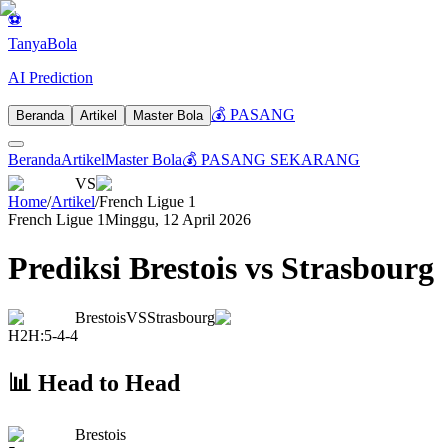
⚽
Tanya
Bola
AI Prediction
💰 PASANG
Beranda
Artikel
Master Bola
Beranda
Artikel
Master Bola
💰 PASANG SEKARANG
VS
Home
/
Artikel
/
French Ligue 1
French Ligue 1
Minggu, 12 April 2026
Prediksi Brestois vs Strasbourg
Brestois
VS
Strasbourg
H2H:
5
-
4
-
4
📊
Head to Head
Brestois