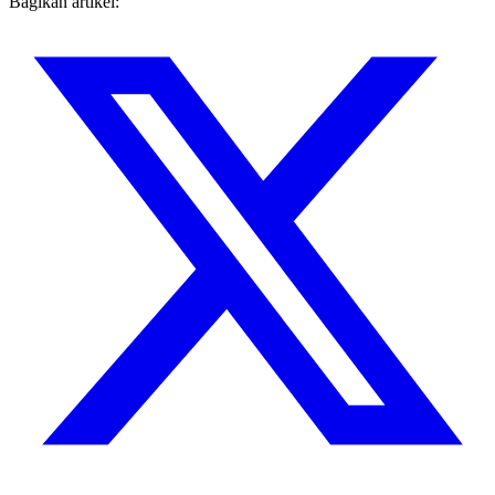
Bagikan artikel: