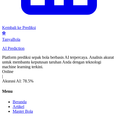
Kembali ke Prediksi
⚽
Tanya
Bola
AI Prediction
Platform prediksi sepak bola berbasis AI terpercaya. Analisis akurat
untuk membantu keputusan taruhan Anda dengan teknologi
machine learning terkini.
Online
|
Akurasi AI: 78.5%
Menu
Beranda
Artikel
Master Bola