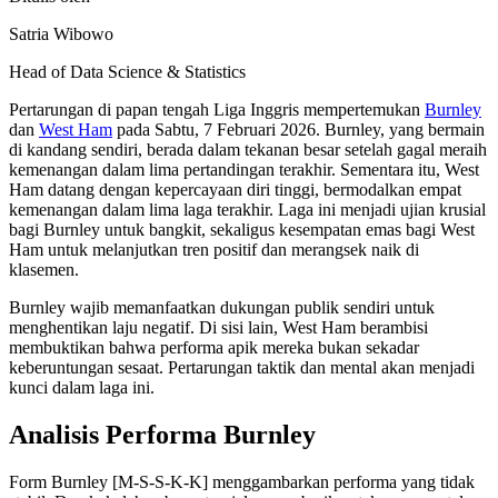
Satria Wibowo
Head of Data Science & Statistics
Pertarungan di papan tengah Liga Inggris mempertemukan
Burnley
dan
West Ham
pada Sabtu, 7 Februari 2026. Burnley, yang bermain
di kandang sendiri, berada dalam tekanan besar setelah gagal meraih
kemenangan dalam lima pertandingan terakhir. Sementara itu, West
Ham datang dengan kepercayaan diri tinggi, bermodalkan empat
kemenangan dalam lima laga terakhir. Laga ini menjadi ujian krusial
bagi Burnley untuk bangkit, sekaligus kesempatan emas bagi West
Ham untuk melanjutkan tren positif dan merangsek naik di
klasemen.
Burnley wajib memanfaatkan dukungan publik sendiri untuk
menghentikan laju negatif. Di sisi lain, West Ham berambisi
membuktikan bahwa performa apik mereka bukan sekadar
keberuntungan sesaat. Pertarungan taktik dan mental akan menjadi
kunci dalam laga ini.
Analisis Performa Burnley
Form Burnley [M-S-S-K-K] menggambarkan performa yang tidak