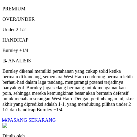
PREMIUM
OVER/UNDER
Under 2 1/2
HANDICAP
Burnley +1/4
📝 ANALISIS
Burnley dikenal memiliki pertahanan yang cukup solid ketika
bermain di kandang, sementara West Ham cenderung bermain lebih
berhati-hati dalam laga tandang, mengurangi potensi terjadinya
banyak gol. Burnley juga sedang berjuang untuk mengamankan
poin, sehingga mereka kemungkinan besar akan bermain defensif
untuk menahan serangan West Ham. Dengan pertimbangan ini, skor
akhir yang diprediksi adalah 1-1, yang mendukung pilihan under 2
1/2 dan handicap Burnley +1/4.
🎰
PASANG SEKARANG
Ditulis oleh