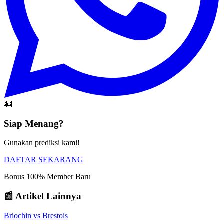
🎰
Siap Menang?
Gunakan prediksi kami!
DAFTAR SEKARANG
Bonus 100% Member Baru
📰 Artikel Lainnya
Briochin
vs
Brestois