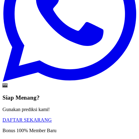
🎰
Siap Menang?
Gunakan prediksi kami!
DAFTAR SEKARANG
Bonus 100% Member Baru