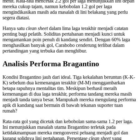
menit. Rata-rata mencetak 2.2 gol per laga menunjukkan lini depan
mereka cukup tajam, namun kebobolan 1.2 gol per laga
mengindikasikan masih ada masalah di lini belakang yang perlu
segera diatasi.
Hanya satu
clean sheet
dalam lima laga terakhir menjadi catatan
penting bagi pelatih. Soliditas pertahanan menjadi kunci untuk
mengamankan poin penuh di kandang sendiri. Dengan 60% laga
menghasilkan banyak gol, Carabobo cenderung terlibat dalam
pertandingan yang terbuka dan menghibur.
Analisis Performa Bragantino
Kondisi Bragantino jauh dari ideal. Tiga kekalahan beruntun (K-K-
K) sebelum dua kemenangan terakhir (M-M) menggambarkan
betapa rapuhnya mentalitas tim. Meskipun berhasil meraih
kemenangan di dua laga terakhir, performa tandang mereka masih
menjadi tanda tanya besar. Mampukah mereka mengulang performa
apik di kandang saat bermain di bawah tekanan suporter tuan
rumah?
Rata-rata gol yang dicetak dan kebobolan sama-sama 1.2 per laga.
Ini menunjukkan masalah utama Bragantino terletak pada
ketidakmampuan mereka mengonversi peluang menjadi gol dan
kurang solidnya lini pertahanan. Persentase
clean sheet
yang