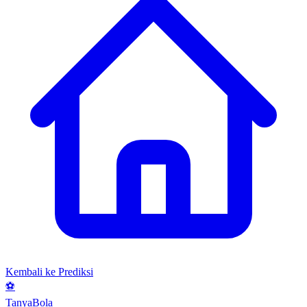
Kembali ke Prediksi
⚽
Tanya
Bola