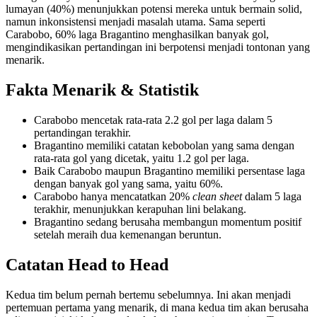
lumayan (40%) menunjukkan potensi mereka untuk bermain solid,
namun inkonsistensi menjadi masalah utama. Sama seperti
Carabobo, 60% laga Bragantino menghasilkan banyak gol,
mengindikasikan pertandingan ini berpotensi menjadi tontonan yang
menarik.
Fakta Menarik & Statistik
Carabobo mencetak rata-rata 2.2 gol per laga dalam 5
pertandingan terakhir.
Bragantino memiliki catatan kebobolan yang sama dengan
rata-rata gol yang dicetak, yaitu 1.2 gol per laga.
Baik Carabobo maupun Bragantino memiliki persentase laga
dengan banyak gol yang sama, yaitu 60%.
Carabobo hanya mencatatkan 20%
clean sheet
dalam 5 laga
terakhir, menunjukkan kerapuhan lini belakang.
Bragantino sedang berusaha membangun momentum positif
setelah meraih dua kemenangan beruntun.
Catatan Head to Head
Kedua tim belum pernah bertemu sebelumnya. Ini akan menjadi
pertemuan pertama yang menarik, di mana kedua tim akan berusaha