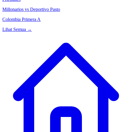
Millonarios
vs
Deportivo Pasto
Colombia Primera A
Lihat Semua →