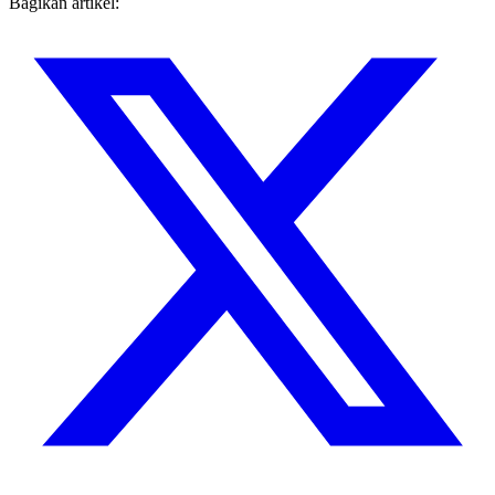
Bagikan artikel: