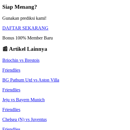
Siap Menang?
Gunakan prediksi kami!
DAFTAR SEKARANG
Bonus 100% Member Baru
📰 Artikel Lainnya
Briochin
vs
Brestois
Friendlies
BG Pathum Utd
vs
Aston Villa
Friendlies
Jeju
vs
Bayern Munich
Friendlies
Chelsea (N)
vs
Juventus
Friendlies