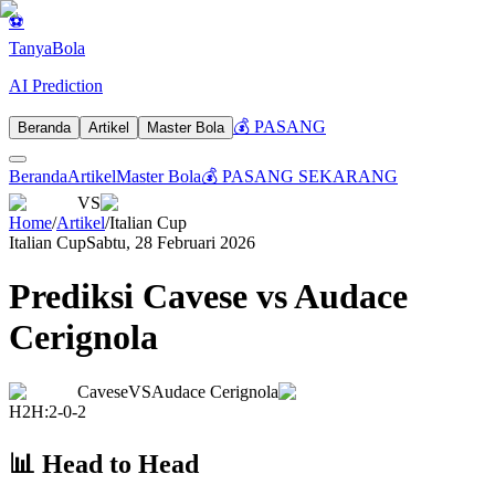
⚽
Tanya
Bola
AI Prediction
💰 PASANG
Beranda
Artikel
Master Bola
Beranda
Artikel
Master Bola
💰 PASANG SEKARANG
VS
Home
/
Artikel
/
Italian Cup
Italian Cup
Sabtu, 28 Februari 2026
Prediksi Cavese vs Audace
Cerignola
Cavese
VS
Audace Cerignola
H2H:
2
-
0
-
2
📊
Head to Head