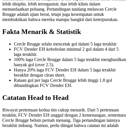
lebih disiplin, lebih terorganisir, dan lebih klinis dalam
memanfaatkan peluang. Pertandingan tandang melawan Cercle
Brugge adalah ujian berat, tetapi juga kesempatan untuk
membuktikan bahwa mereka mampu bangkit dari keterpurukan.
Fakta Menarik & Statistik
Cercle Brugge selalu mencetak gol dalam 5 laga terakhir.
FCV Dender EH kebobolan minimal 2 gol dalam 4 dari 5
laga terakhir.
100% laga Cercle Brugge dalam 5 laga terakhir menghasilkan
banyak gol (over 2.5).
Hanya 20% laga FCV Dender EH dalam 5 laga terakhir
berakhir dengan clean sheet.
Rataan gol per laga Cercle Brugge lebih tinggi 1.8 gol
dibandingkan FCV Dender EH.
Catatan Head to Head
Riwayat pertemuan kedua tim cukup menarik. Dari 5 pertemuan
terakhir, FCV Dender EH unggul dengan 2 kemenangan, sementara
Cercle Brugge belum pernah menang. Tiga pertandingan lainnya
berakhir imbang. Namun, perlu diingat bahwa catatan ini adalah