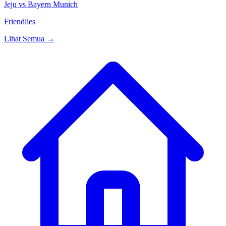
Jeju
vs
Bayern Munich
Friendlies
Lihat Semua →