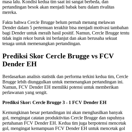
masa lalu. Kondisi kedua tim saat ini sangat berbeda, dan
pertandingan besok akan menjadi babak baru dalam rivalitas
mereka.
Fakta bahwa Cercle Brugge belum pernah menang melawan
Dender dalam 5 pertemuan terakhir bisa menjadi motivasi tambahan
bagi Dender untuk meraih hasil positif. Namun, Cercle Brugge tentu
tidak ingin rekor buruk ini berlanjut dan akan berusaha sekuat
tenaga untuk memenangkan pertandingan.
Prediksi Skor Cercle Brugge vs FCV
Dender EH
Berdasarkan analisis statistik dan performa terkini kedua tim, Cercle
Brugge lebih diunggulkan untuk memenangkan pertandingan ini.
Namun, FCV Dender EH memiliki potensi untuk memberikan
perlawanan yang sengit.
Prediksi Skor: Cercle Brugge 3 - 1 FCV Dender EH
Kemungkinan besar pertandingan ini akan menghasilkan banyak
gol, mengingat catatan produktivitas Cercle Brugge dan rapuhnya
pertahanan FCV Dender EH. Kedua tim juga berpotensi mencetak
gol, mengingat kemampuan FCV Dender EH untuk mencetak gol