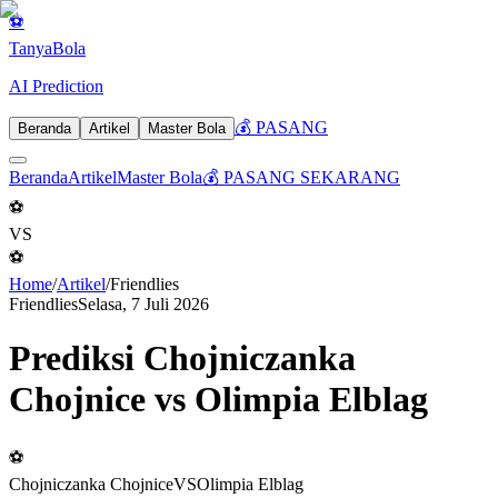
⚽
Tanya
Bola
AI Prediction
💰 PASANG
Beranda
Artikel
Master Bola
Beranda
Artikel
Master Bola
💰 PASANG SEKARANG
⚽
VS
⚽
Home
/
Artikel
/
Friendlies
Friendlies
Selasa, 7 Juli 2026
Prediksi Chojniczanka
Chojnice vs Olimpia Elblag
⚽
Chojniczanka Chojnice
VS
Olimpia Elblag