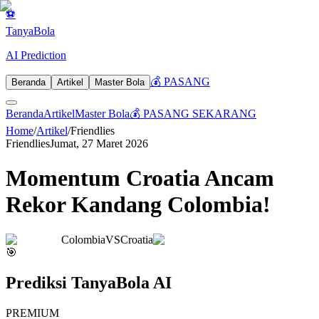
⚽
Tanya
Bola
AI Prediction
💰 PASANG
Beranda
Artikel
Master Bola
Beranda
Artikel
Master Bola
💰 PASANG SEKARANG
Home
/
Artikel
/
Friendlies
Friendlies
Jumat, 27 Maret 2026
Momentum Croatia Ancam
Rekor Kandang Colombia!
Colombia
VS
Croatia
🎯
Prediksi TanyaBola AI
PREMIUM