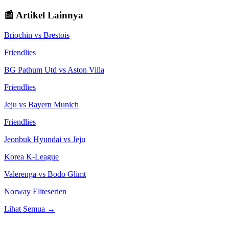
📰 Artikel Lainnya
Briochin
vs
Brestois
Friendlies
BG Pathum Utd
vs
Aston Villa
Friendlies
Jeju
vs
Bayern Munich
Friendlies
Jeonbuk Hyundai
vs
Jeju
Korea K-League
Valerenga
vs
Bodo Glimt
Norway Eliteserien
Lihat Semua →