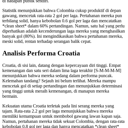
di hadapan publik sendiri.
Statistik menunjukkan bahwa Colombia cukup produktif di depan
gawang, mencetak rata-rata 2 gol per laga. Pertahanan mereka pun
terbilang solid, hanya kebobolan 0.6 gol per laga dan mencatatkan
*clean sheet* dalam 60% pertandingan. Namun, satu hal yang perlu
diperhatikan adalah kecenderungan laga mereka yang menghasilkan
banyak gol (80%). Ini mengindikasikan bahwa pertahanan mereka,
meski solid, rentan terhadap serangan balik cepat.
Analisis Performa Croatia
Croatia, di sisi lain, datang dengan kepercayaan diri tinggi. Empat
kemenangan dan satu seri dalam lima laga terakhir [S-M-M-M-M]
menunjukkan bahwa mereka sedang dalam performa puncak.
Kelemahan tandang? Sejauh ini belum terlihat. Mereka mampu
mencetak gol di setiap pertandingan dan menunjukkan determinasi
yang tinggi untuk meraih kemenangan, di manapun mereka
bermain.
Kekuatan utama Croatia terletak pada lini serang mereka yang
tajam. Rata-rata 2.2 gol per laga menunjukkan bahwa mereka
memiliki kemampuan untuk membobol gawang lawan kapan saja.
Namun, pertahanan mereka tidak sekuat Colombia, dengan rata-rata
kebobolan 0.8 gol per laga dan hanya mencatatkan *clean sheet*