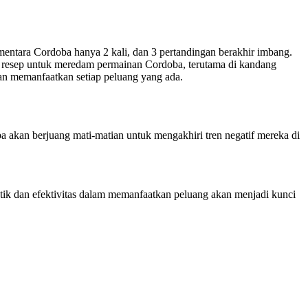
entara Cordoba hanya 2 kali, dan 3 pertandingan berakhir imbang.
 resep untuk meredam permainan Cordoba, terutama di kandang
an memanfaatkan setiap peluang yang ada.
a akan berjuang mati-matian untuk mengakhiri tren negatif mereka di
ktik dan efektivitas dalam memanfaatkan peluang akan menjadi kunci