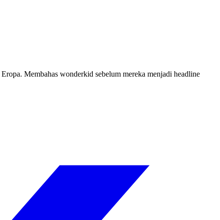
top Eropa. Membahas wonderkid sebelum mereka menjadi headline