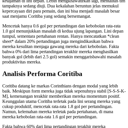
ketajaman di lini depan. Lebih mengkhawatirkan lagi, mentalitas tim
tampaknya sedang diuji. Dua kekalahan beruntun jelas memukul
kepercayaan diri para pemain, dan ini bisa menjadi masalah besar
saat menjamu Coritiba yang sedang bersemangat.
Mencetak hanya 0.6 gol per pertandingan dan kebobolan rata-rata
1.0 gol menunjukkan masalah di kedua ujung lapangan. Lini depan
tumpul, sementara pertahanan rentan. Hanya mencatatkan *clean
sheet* dalam 20% pertandingan juga mengindikasikan bahwa
mereka kesulitan menjaga gawang mereka dari kebobolan. Fakta
bahwa 0% dari lima pertandingan terakhir mereka menghasilkan
banyak gol (lebih dari 2.5 gol) semakin menggarisbawahi masalah
produktivitas mereka.
Analisis Performa Coritiba
Coritiba datang ke markas Corinthians dengan modal yang lebih
baik. Meskipun form mereka juga tidak sepenuhnya stabil [S-S-S-K-
M], kemenangan terakhir memberikan mereka momentum positif.
Keunggulan utama Coritiba terletak pada lini serang mereka yang
cukup produktif, mencetak rata-rata 1.8 gol per pertandingan.
Namun, kelemahan mereka terletak pada pertahanan, di mana
mereka kebobolan rata-rata 1.6 gol per pertandingan.
Fakta bahwa 60% dari lima pertandingan terakhir mereka