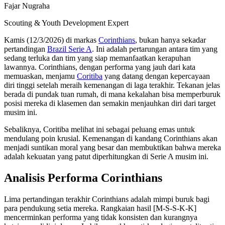
Fajar Nugraha
Scouting & Youth Development Expert
Kamis (12/3/2026) di markas
Corinthians
, bukan hanya sekadar
pertandingan
Brazil Serie A
. Ini adalah pertarungan antara tim yang
sedang terluka dan tim yang siap memanfaatkan kerapuhan
lawannya. Corinthians, dengan performa yang jauh dari kata
memuaskan, menjamu
Coritiba
yang datang dengan kepercayaan
diri tinggi setelah meraih kemenangan di laga terakhir. Tekanan jelas
berada di pundak tuan rumah, di mana kekalahan bisa memperburuk
posisi mereka di klasemen dan semakin menjauhkan diri dari target
musim ini.
Sebaliknya, Coritiba melihat ini sebagai peluang emas untuk
mendulang poin krusial. Kemenangan di kandang Corinthians akan
menjadi suntikan moral yang besar dan membuktikan bahwa mereka
adalah kekuatan yang patut diperhitungkan di Serie A musim ini.
Analisis Performa Corinthians
Lima pertandingan terakhir Corinthians adalah mimpi buruk bagi
para pendukung setia mereka. Rangkaian hasil [M-S-S-K-K]
mencerminkan performa yang tidak konsisten dan kurangnya