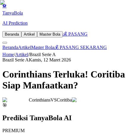
⚽
Tanya
Bola
AI Prediction
💰 PASANG
Beranda
Artikel
Master Bola
Beranda
Artikel
Master Bola
💰 PASANG SEKARANG
Home
/
Artikel
/
Brazil Serie A
Brazil Serie A
Kamis, 12 Maret 2026
Corinthians Terluka! Coritiba
Siap Manfaatkan?
Corinthians
VS
Coritiba
🎯
Prediksi TanyaBola AI
PREMIUM