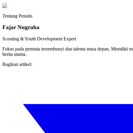
Tentang Penulis
Fajar Nugraha
Scouting & Youth Development Expert
Fokus pada permata tersembunyi dan talenta masa depan. Memiliki 
berita utama.
Bagikan artikel: