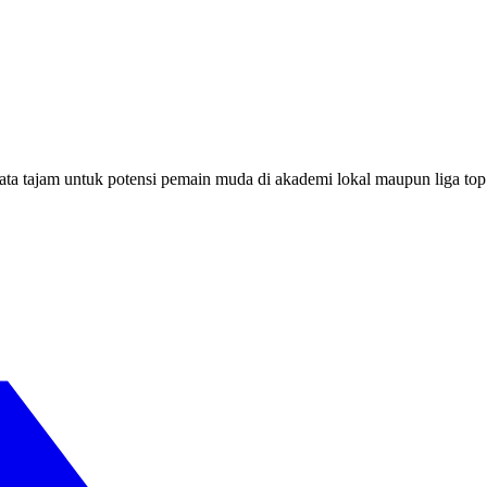
mata tajam untuk potensi pemain muda di akademi lokal maupun liga 