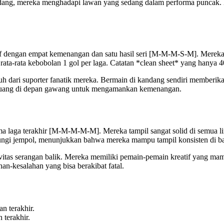
andang, mereka menghadapi lawan yang sedang dalam performa puncak.
 dengan empat kemenangan dan satu hasil seri [M-M-M-S-M]. Mereka terli
 rata-rata kebobolan 1 gol per laga. Catatan *clean sheet* yang hany
h dari suporter fanatik mereka. Bermain di kandang sendiri memberik
peluang di depan gawang untuk mengamankan kemenangan.
 laga terakhir [M-M-M-M-M]. Mereka tampil sangat solid di semua lin
acungi jempol, menunjukkan bahwa mereka mampu tampil konsisten di b
ktivitas serangan balik. Mereka memiliki pemain-pemain kreatif yang 
an-kesalahan yang bisa berakibat fatal.
n terakhir.
terakhir.