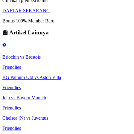
Gunakan prediksi kami!
DAFTAR SEKARANG
Bonus 100% Member Baru
📰 Artikel Lainnya
⚽
Briochin
vs
Brestois
Friendlies
BG Pathum Utd
vs
Aston Villa
Friendlies
Jeju
vs
Bayern Munich
Friendlies
Chelsea (N)
vs
Juventus
Friendlies