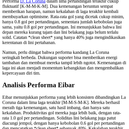
Performa
D. La Coruna
dalam lima pertandingan terakhir cukup
fluktuatif [K-M-M-K-M]. Dua kemenangan beruntun sempat
memberikan harapan, namun kekalahan di laga terakhir kembali
membuyarkan optimisme. Rata-rata gol yang dicetak cukup minim,
hanya 0.8 gol per pertandingan, sementara jumlah kebobolan juga
sama, yaitu 0.8 gol per pertandingan. Ini menunjukkan bahwa lini
depan mereka kurang tajam dan lini belakang juga belum terlalu
solid. Catatan *clean sheet* yang hanya 40% juga mengindikasikan
kerentanan di lini pertahanan.
Namun, perlu diingat bahwa performa kandang La Coruna
seringkali berbeda. Dukungan suporter bisa memberikan energi
tambahan dan membuat mereka tampil lebih ngotot. Kemenangan di
laga ini akan menjadi momentum kebangkitan dan mengembalikan
kepercayaan diri tim.
Analisis Performa Eibar
Eibar menunjukkan performa yang lebih konsisten dibandingkan La
Coruna dalam lima laga terakhir [M-M-S-M-K]. Mereka berhasil
meraih tiga kemenangan, satu hasil imbang, dan hanya satu
kekalahan. Produktivitas gol mereka juga lebih baik, dengan rata-
rata 1.0 gol per pertandingan. Soliditas lini belakang juga patut
diacungi jempol, dengan hanya kebobolan 0.6 gol per pertandingan
dan mencatatkan *clean sheet* sebanyak 40%. Kekalahan terakhir