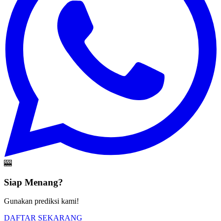
🎰
Siap Menang?
Gunakan prediksi kami!
DAFTAR SEKARANG