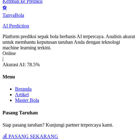
Kembali ke Prediksi
⚽
Tanya
Bola
AI Prediction
Platform prediksi sepak bola berbasis AI terpercaya. Analisis akurat
untuk membantu keputusan taruhan Anda dengan teknologi
machine learning terkini.
Online
|
Akurasi AI: 78.5%
Menu
Beranda
Artikel
Master Bola
Pasang Taruhan
Siap pasang taruhan? Kunjungi partner terpercaya kami.
💰 PASANG SEKARANG