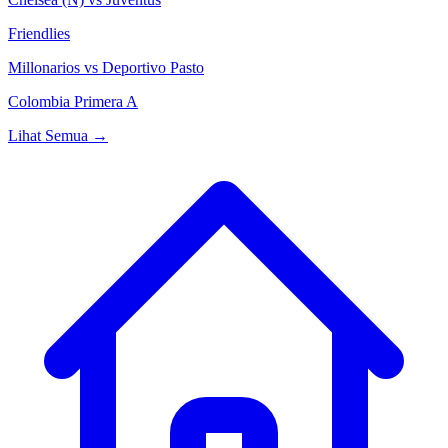
Friendlies
Millonarios
vs
Deportivo Pasto
Colombia Primera A
Lihat Semua →