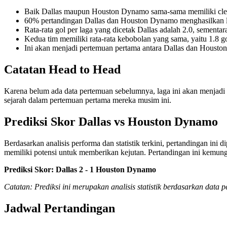
Baik Dallas maupun Houston Dynamo sama-sama memiliki clean 
60% pertandingan Dallas dan Houston Dynamo menghasilkan le
Rata-rata gol per laga yang dicetak Dallas adalah 2.0, sement
Kedua tim memiliki rata-rata kebobolan yang sama, yaitu 1.8 go
Ini akan menjadi pertemuan pertama antara Dallas dan Houst
Catatan Head to Head
Karena belum ada data pertemuan sebelumnya, laga ini akan menjadi
sejarah dalam pertemuan pertama mereka musim ini.
Prediksi Skor Dallas vs Houston Dynamo
Berdasarkan analisis performa dan statistik terkini, pertandingan in
memiliki potensi untuk memberikan kejutan. Pertandingan ini kemung
Prediksi Skor: Dallas 2 - 1 Houston Dynamo
Catatan: Prediksi ini merupakan analisis statistik berdasarkan data
Jadwal Pertandingan