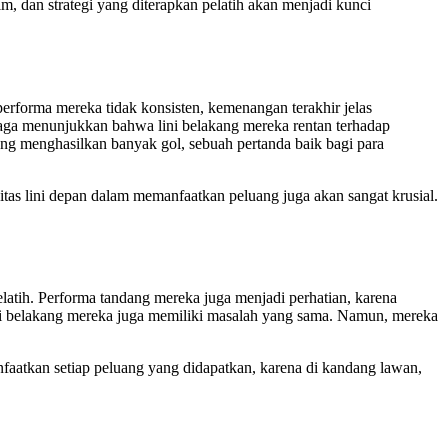
im, dan strategi yang diterapkan pelatih akan menjadi kunci
performa mereka tidak konsisten, kemenangan terakhir jelas
laga menunjukkan bahwa lini belakang mereka rentan terhadap
ung menghasilkan banyak gol, sebuah pertanda baik bagi para
tas lini depan dalam memanfaatkan peluang juga akan sangat krusial.
atih. Performa tandang mereka juga menjadi perhatian, karena
ini belakang mereka juga memiliki masalah yang sama. Namun, mereka
nfaatkan setiap peluang yang didapatkan, karena di kandang lawan,