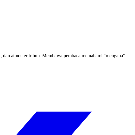
klasik, dan atmosfer tribun. Membawa pembaca memahami "mengapa"