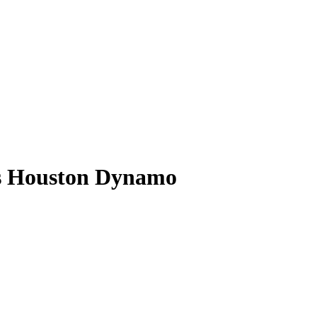
vs Houston Dynamo