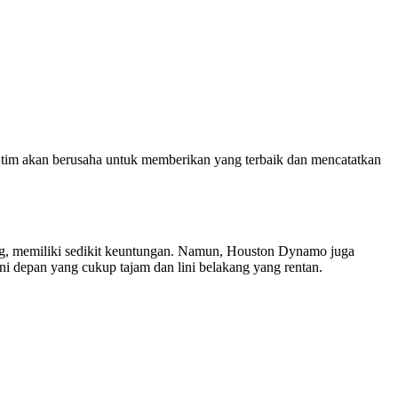
 tim akan berusaha untuk memberikan yang terbaik dan mencatatkan
andang, memiliki sedikit keuntungan. Namun, Houston Dynamo juga
i depan yang cukup tajam dan lini belakang yang rentan.