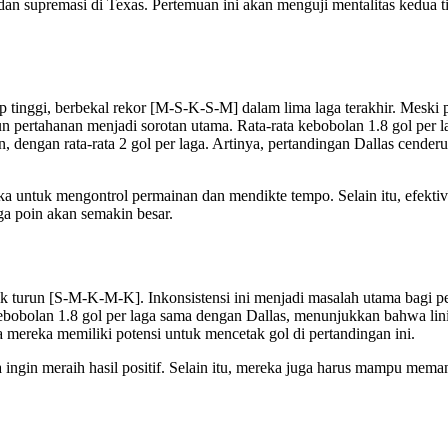
i dan supremasi di Texas. Pertemuan ini akan menguji mentalitas kedua t
p tinggi, berbekal rekor [M-S-K-S-M] dalam lima laga terakhir. Meski 
n pertahanan menjadi sorotan utama. Rata-rata kebobolan 1.8 gol per 
 dengan rata-rata 2 gol per laga. Artinya, pertandingan Dallas cender
 untuk mengontrol permainan dan mendikte tempo. Selain itu, efektivi
ga poin akan semakin besar.
turun [S-M-K-M-K]. Inkonsistensi ini menjadi masalah utama bagi pel
 kebobolan 1.8 gol per laga sama dengan Dallas, menunjukkan bahwa l
mereka memiliki potensi untuk mencetak gol di pertandingan ini.
 ingin meraih hasil positif. Selain itu, mereka juga harus mampu mema