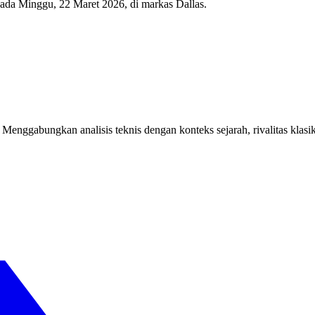
ada Minggu, 22 Maret 2026, di markas Dallas.
a. Menggabungkan analisis teknis dengan konteks sejarah, rivalitas 