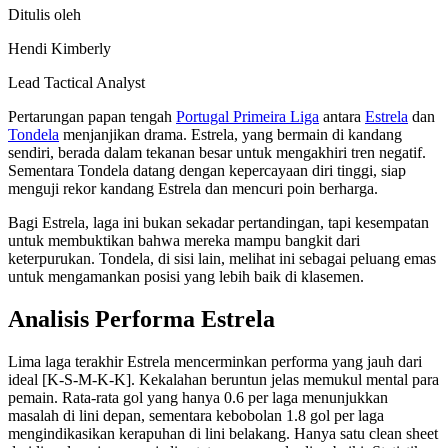
Ditulis oleh
Hendi Kimberly
Lead Tactical Analyst
Pertarungan papan tengah
Portugal Primeira Liga
antara
Estrela
dan
Tondela
menjanjikan drama. Estrela, yang bermain di kandang
sendiri, berada dalam tekanan besar untuk mengakhiri tren negatif.
Sementara Tondela datang dengan kepercayaan diri tinggi, siap
menguji rekor kandang Estrela dan mencuri poin berharga.
Bagi Estrela, laga ini bukan sekadar pertandingan, tapi kesempatan
untuk membuktikan bahwa mereka mampu bangkit dari
keterpurukan. Tondela, di sisi lain, melihat ini sebagai peluang emas
untuk mengamankan posisi yang lebih baik di klasemen.
Analisis Performa Estrela
Lima laga terakhir Estrela mencerminkan performa yang jauh dari
ideal [K-S-M-K-K]. Kekalahan beruntun jelas memukul mental para
pemain. Rata-rata gol yang hanya 0.6 per laga menunjukkan
masalah di lini depan, sementara kebobolan 1.8 gol per laga
mengindikasikan kerapuhan di lini belakang. Hanya satu clean sheet