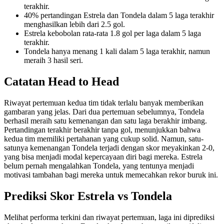
terakhir.
40% pertandingan Estrela dan Tondela dalam 5 laga terakhir
menghasilkan lebih dari 2.5 gol.
Estrela kebobolan rata-rata 1.8 gol per laga dalam 5 laga
terakhir.
Tondela hanya menang 1 kali dalam 5 laga terakhir, namun
meraih 3 hasil seri.
Catatan Head to Head
Riwayat pertemuan kedua tim tidak terlalu banyak memberikan
gambaran yang jelas. Dari dua pertemuan sebelumnya, Tondela
berhasil meraih satu kemenangan dan satu laga berakhir imbang.
Pertandingan terakhir berakhir tanpa gol, menunjukkan bahwa
kedua tim memiliki pertahanan yang cukup solid. Namun, satu-
satunya kemenangan Tondela terjadi dengan skor meyakinkan 2-0,
yang bisa menjadi modal kepercayaan diri bagi mereka. Estrela
belum pernah mengalahkan Tondela, yang tentunya menjadi
motivasi tambahan bagi mereka untuk memecahkan rekor buruk ini.
Prediksi Skor Estrela vs Tondela
Melihat performa terkini dan riwayat pertemuan, laga ini diprediksi