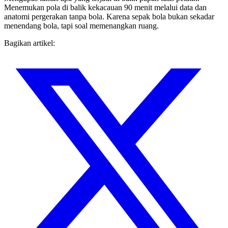
Menemukan pola di balik kekacauan 90 menit melalui data dan
anatomi pergerakan tanpa bola. Karena sepak bola bukan sekadar
menendang bola, tapi soal memenangkan ruang.
Bagikan artikel: