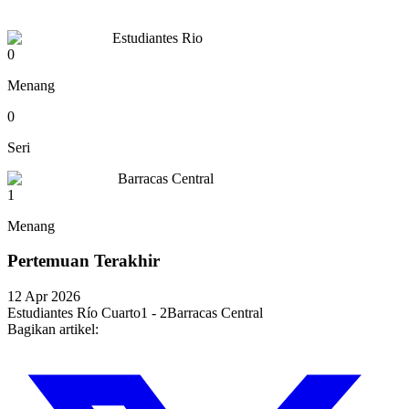
Estudiantes Rio
0
Menang
0
Seri
Barracas Central
1
Menang
Pertemuan Terakhir
12 Apr 2026
Estudiantes Río Cuarto
1
-
2
Barracas Central
Bagikan artikel: