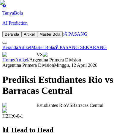
⚽
Tanya
Bola
AI Prediction
💰 PASANG
Beranda
Artikel
Master Bola
Beranda
Artikel
Master Bola
💰 PASANG SEKARANG
VS
Home
/
Artikel
/
Argentina Primera Division
Argentina Primera Division
Minggu, 12 April 2026
Prediksi Estudiantes Rio vs
Barracas Central
Estudiantes Rio
VS
Barracas Central
H2H:
0
-
0
-
1
📊
Head to Head