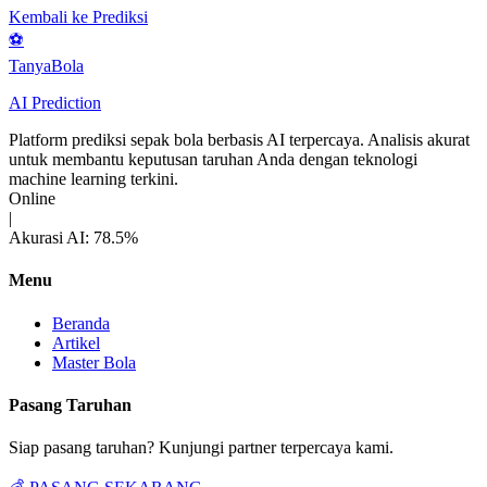
Kembali ke Prediksi
⚽
Tanya
Bola
AI Prediction
Platform prediksi sepak bola berbasis AI terpercaya. Analisis akurat
untuk membantu keputusan taruhan Anda dengan teknologi
machine learning terkini.
Online
|
Akurasi AI: 78.5%
Menu
Beranda
Artikel
Master Bola
Pasang Taruhan
Siap pasang taruhan? Kunjungi partner terpercaya kami.