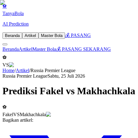
⚽
Tanya
Bola
AI Prediction
💰 PASANG
Beranda
Artikel
Master Bola
Beranda
Artikel
Master Bola
💰 PASANG SEKARANG
⚽
VS
Home
/
Artikel
/
Russia Premier League
Russia Premier League
Sabtu, 25 Juli 2026
Prediksi Fakel vs Makhachkala
⚽
Fakel
VS
Makhachkala
Bagikan artikel: