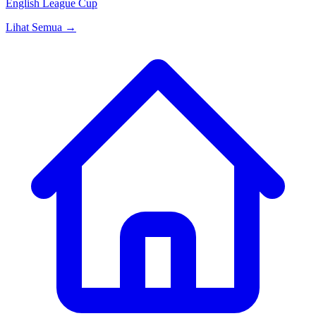
English League Cup
Lihat Semua →