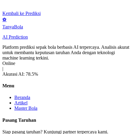
Kembali ke Prediksi
⚽
Tanya
Bola
AI Prediction
Platform prediksi sepak bola berbasis AI terpercaya. Analisis akurat
untuk membantu keputusan taruhan Anda dengan teknologi
machine learning terkini.
Online
|
Akurasi AI: 78.5%
Menu
Beranda
Artikel
Master Bola
Pasang Taruhan
Siap pasang taruhan? Kunjungi partner terpercaya kami.