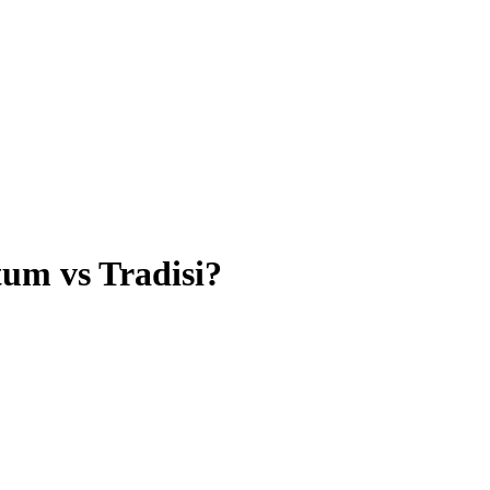
um vs Tradisi?