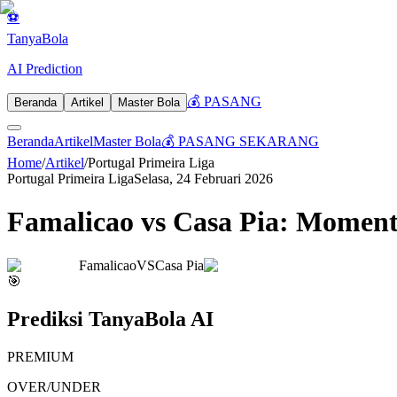
⚽
Tanya
Bola
AI Prediction
💰 PASANG
Beranda
Artikel
Master Bola
Beranda
Artikel
Master Bola
💰 PASANG SEKARANG
Home
/
Artikel
/
Portugal Primeira Liga
Portugal Primeira Liga
Selasa, 24 Februari 2026
Famalicao vs Casa Pia: Moment
Famalicao
VS
Casa Pia
🎯
Prediksi TanyaBola AI
PREMIUM
OVER/UNDER