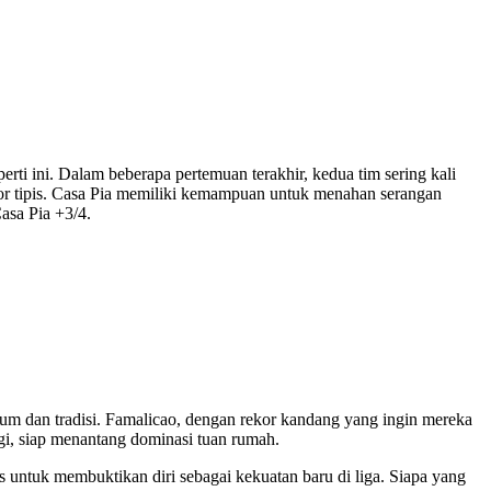
rti ini. Dalam beberapa pertemuan terakhir, kedua tim sering kali
or tipis. Casa Pia memiliki kemampuan untuk menahan serangan
asa Pia +3/4.
tum dan tradisi. Famalicao, dengan rekor kandang yang ingin mereka
ggi, siap menantang dominasi tuan rumah.
as untuk membuktikan diri sebagai kekuatan baru di liga. Siapa yang