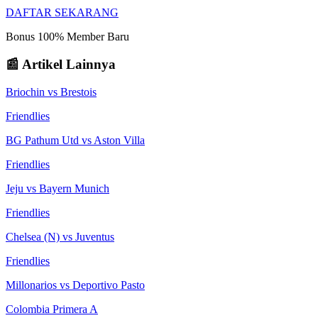
DAFTAR SEKARANG
Bonus 100% Member Baru
📰 Artikel Lainnya
Briochin
vs
Brestois
Friendlies
BG Pathum Utd
vs
Aston Villa
Friendlies
Jeju
vs
Bayern Munich
Friendlies
Chelsea (N)
vs
Juventus
Friendlies
Millonarios
vs
Deportivo Pasto
Colombia Primera A