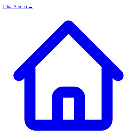
Lihat Semua →