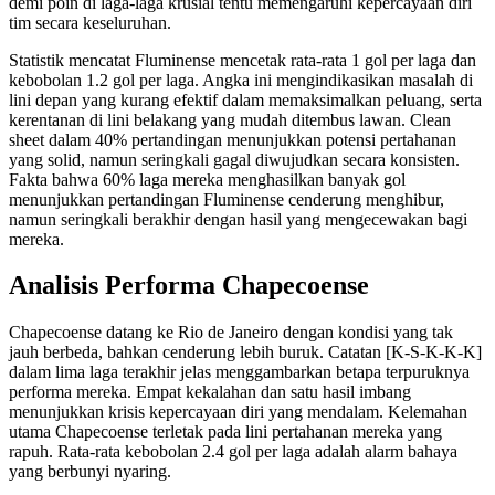
demi poin di laga-laga krusial tentu memengaruhi kepercayaan diri
tim secara keseluruhan.
Statistik mencatat Fluminense mencetak rata-rata 1 gol per laga dan
kebobolan 1.2 gol per laga. Angka ini mengindikasikan masalah di
lini depan yang kurang efektif dalam memaksimalkan peluang, serta
kerentanan di lini belakang yang mudah ditembus lawan. Clean
sheet dalam 40% pertandingan menunjukkan potensi pertahanan
yang solid, namun seringkali gagal diwujudkan secara konsisten.
Fakta bahwa 60% laga mereka menghasilkan banyak gol
menunjukkan pertandingan Fluminense cenderung menghibur,
namun seringkali berakhir dengan hasil yang mengecewakan bagi
mereka.
Analisis Performa Chapecoense
Chapecoense datang ke Rio de Janeiro dengan kondisi yang tak
jauh berbeda, bahkan cenderung lebih buruk. Catatan [K-S-K-K-K]
dalam lima laga terakhir jelas menggambarkan betapa terpuruknya
performa mereka. Empat kekalahan dan satu hasil imbang
menunjukkan krisis kepercayaan diri yang mendalam. Kelemahan
utama Chapecoense terletak pada lini pertahanan mereka yang
rapuh. Rata-rata kebobolan 2.4 gol per laga adalah alarm bahaya
yang berbunyi nyaring.