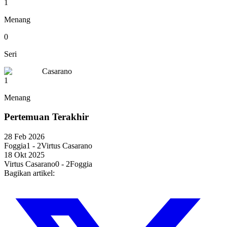
1
Menang
0
Seri
Casarano
1
Menang
Pertemuan Terakhir
28 Feb 2026
Foggia
1
-
2
Virtus Casarano
18 Okt 2025
Virtus Casarano
0
-
2
Foggia
Bagikan artikel: