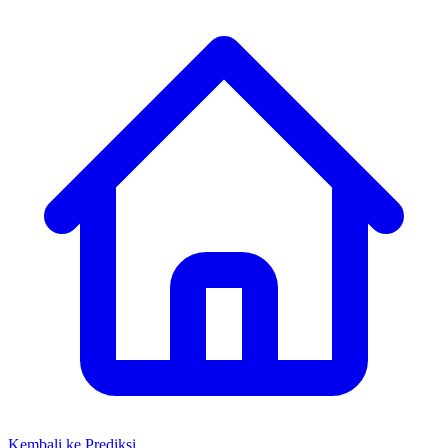
Kembali ke Prediksi