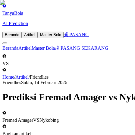
⚽
Tanya
Bola
AI Prediction
💰 PASANG
Beranda
Artikel
Master Bola
Beranda
Artikel
Master Bola
💰 PASANG SEKARANG
⚽
VS
⚽
Home
/
Artikel
/
Friendlies
Friendlies
Sabtu, 14 Februari 2026
Prediksi Fremad Amager vs Ny
⚽
Fremad Amager
VS
Nykobing
⚽
Bagikan artikel: