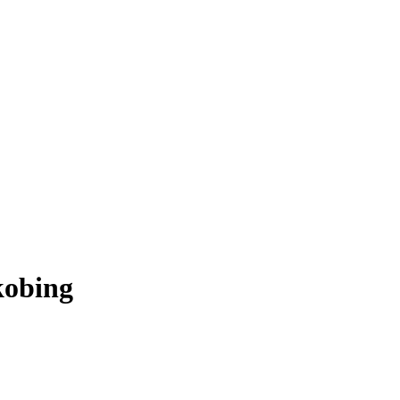
kobing