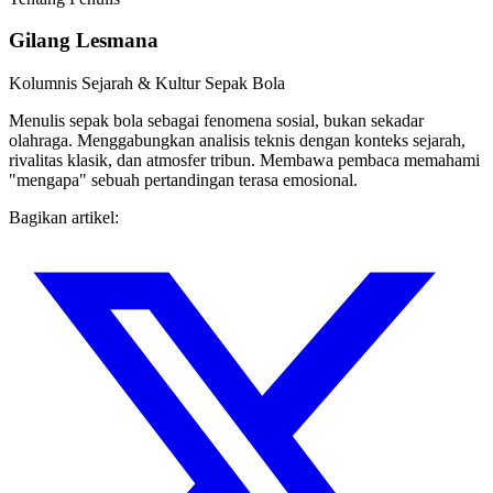
Gilang Lesmana
Kolumnis Sejarah & Kultur Sepak Bola
Menulis sepak bola sebagai fenomena sosial, bukan sekadar
olahraga. Menggabungkan analisis teknis dengan konteks sejarah,
rivalitas klasik, dan atmosfer tribun. Membawa pembaca memahami
"mengapa" sebuah pertandingan terasa emosional.
Bagikan artikel: