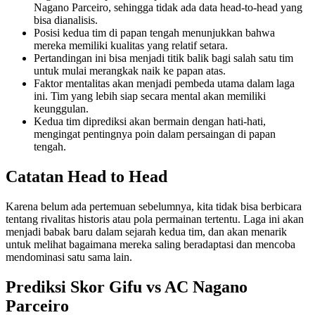
Nagano Parceiro, sehingga tidak ada data head-to-head yang
bisa dianalisis.
Posisi kedua tim di papan tengah menunjukkan bahwa
mereka memiliki kualitas yang relatif setara.
Pertandingan ini bisa menjadi titik balik bagi salah satu tim
untuk mulai merangkak naik ke papan atas.
Faktor mentalitas akan menjadi pembeda utama dalam laga
ini. Tim yang lebih siap secara mental akan memiliki
keunggulan.
Kedua tim diprediksi akan bermain dengan hati-hati,
mengingat pentingnya poin dalam persaingan di papan
tengah.
Catatan Head to Head
Karena belum ada pertemuan sebelumnya, kita tidak bisa berbicara
tentang rivalitas historis atau pola permainan tertentu. Laga ini akan
menjadi babak baru dalam sejarah kedua tim, dan akan menarik
untuk melihat bagaimana mereka saling beradaptasi dan mencoba
mendominasi satu sama lain.
Prediksi Skor Gifu vs AC Nagano
Parceiro