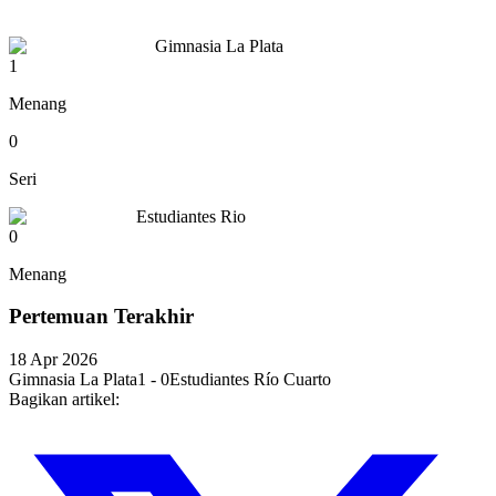
Gimnasia La Plata
1
Menang
0
Seri
Estudiantes Rio
0
Menang
Pertemuan Terakhir
18 Apr 2026
Gimnasia La Plata
1
-
0
Estudiantes Río Cuarto
Bagikan artikel: