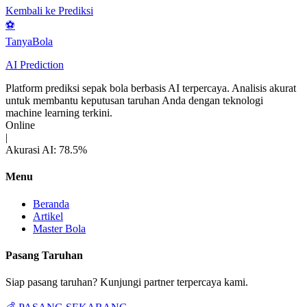
Kembali ke Prediksi
⚽
Tanya
Bola
AI Prediction
Platform prediksi sepak bola berbasis AI terpercaya. Analisis akurat
untuk membantu keputusan taruhan Anda dengan teknologi
machine learning terkini.
Online
|
Akurasi AI: 78.5%
Menu
Beranda
Artikel
Master Bola
Pasang Taruhan
Siap pasang taruhan? Kunjungi partner terpercaya kami.