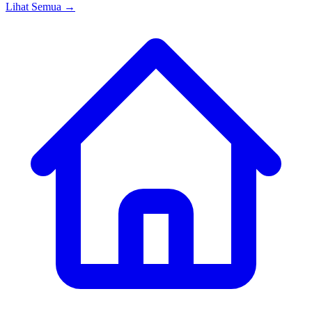
Lihat Semua →