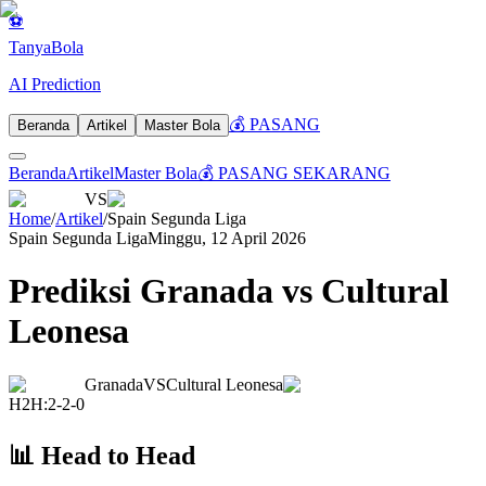
⚽
Tanya
Bola
AI Prediction
💰 PASANG
Beranda
Artikel
Master Bola
Beranda
Artikel
Master Bola
💰 PASANG SEKARANG
VS
Home
/
Artikel
/
Spain Segunda Liga
Spain Segunda Liga
Minggu, 12 April 2026
Prediksi Granada vs Cultural
Leonesa
Granada
VS
Cultural Leonesa
H2H:
2
-
2
-
0
📊
Head to Head